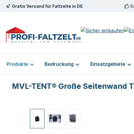
Gratis Versand für Faltzelte in DE
B
m Hauptinhalt springen
Zur Suche springen
Zur Hauptnavigation springen
Produkte
Bedruckung
Einsatzgebiete
MVL-TENT® Große Seitenwand 
Bildergalerie überspringen