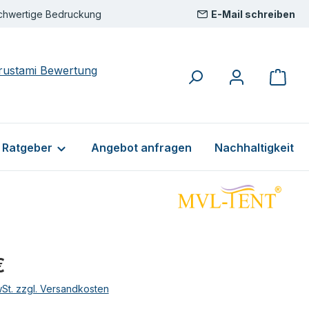
chwertige Bedruckung
E-Mail schreiben
& Ratgeber
Angebot anfragen
Nachhaltigkeit
eis:
€
wSt. zzgl. Versandkosten