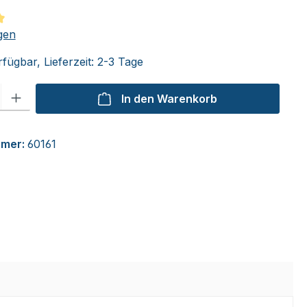
tliche Bewertung von 5 von 5 Sternen
gen
fügbar, Lieferzeit: 2-3 Tage
l: Gib den gewünschten Wert ein oder benutze die Schaltflächen um
In den Warenkorb
mmer:
60161