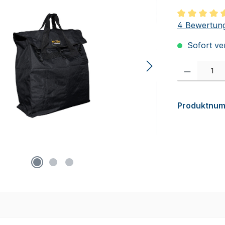
Durchschnit
4 Bewertun
Sofort ver
Produkt Anzah
Produktnu