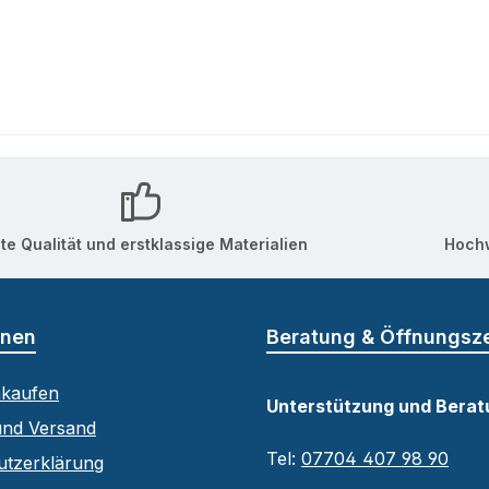
te Qualität und erstklassige Materialien
Hochw
onen
Beratung & Öffnungsz
nkaufen
Unterstützung und Berat
und Versand
Tel:
07704 407 98 90
utzerklärung