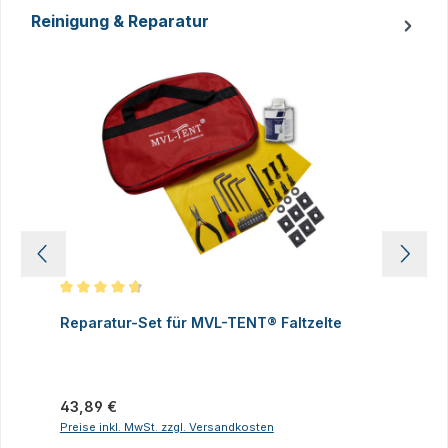
Reinigung & Reparatur
Produktgalerie überspringen
Durchschnittliche Bewertung von 4.83 von 5 Sternen
D
Reparatur-Set für MVL-TENT® Faltzelte
S
P
I
Regulärer Preis:
43,89 €
R
2
Preise inkl. MwSt. zzgl. Versandkosten
P