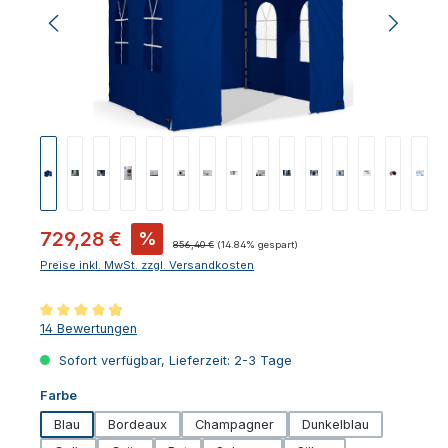
Verkaufspreis:
729,28 €
%
Regulärer Preis:
856,40 €
(14.84% gespart)
Preise inkl. MwSt. zzgl. Versandkosten
Durchschnittliche Bewertung von 4.89 von 5 Sternen
14 Bewertungen
Sofort verfügbar, Lieferzeit: 2-3 Tage
auswählen
Farbe
Blau
Bordeaux
Champagner
Dunkelblau