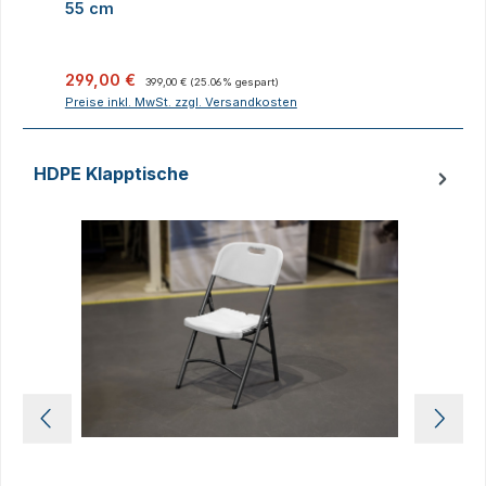
55 cm
Verkaufspreis:
Regulärer Preis:
V
299,00 €
399,00 €
(25.06% gespart)
Preise inkl. MwSt. zzgl. Versandkosten
P
HDPE Klapptische
Produktgalerie überspringen
D