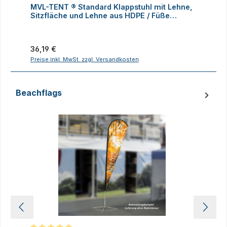
MVL-TENT ® Standard Klappstuhl mit Lehne,
M
Sitzfläche und Lehne aus HDPE / Füße
K
klappbar
Regulärer Preis:
R
36,19 €
1
Preise inkl. MwSt. zzgl. Versandkosten
P
Beachflags
Produktgalerie überspringen