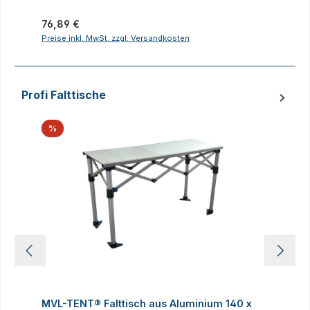
Regulärer Preis:
R
76,89 €
2
Preise inkl. MwSt. zzgl. Versandkosten
P
Profi Falttische
Produktgalerie überspringen
Rabatt
%
MVL-TENT® Falttisch aus Aluminium 140 x
M