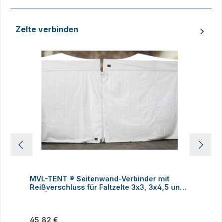
Zelte verbinden
Produktgalerie überspringen
MVL-TENT ® Seitenwand-Verbinder mit
M
Reißverschluss für Faltzelte 3x3, 3x4,5 und
h
3x6 | Alle Serien
Regulärer Preis:
R
45,82 €