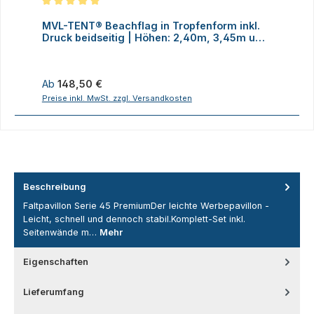
Durchschnittliche Bewertung von 5 von 5 Sternen
MVL-TENT® Beachflag in Tropfenform inkl.
M
Druck beidseitig | Höhen: 2,40m, 3,45m und
D
4,70m
Regulärer Preis:
R
Ab
148,50 €
Preise inkl. MwSt. zzgl. Versandkosten
P
Beschreibung
Faltpavillon Serie 45 PremiumDer leichte Werbepavillon -
Leicht, schnell und dennoch stabil.Komplett-Set inkl.
Seitenwände m…
Mehr
Eigenschaften
Lieferumfang