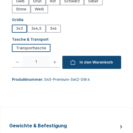
Gelb
Grün
Rot
Schwarz
Silber
Stone
Weiß
auswählen
Größe
3x3
3x4,5
3x6
auswählen
Tasche & Transport
Transporttasche
Produkt Anzahl: Gib den gewünschten Wert ein oder benutze die Schaltfl
In den Warenkorb
Produktnummer:
S45-Premium-Set2-SW.4
Gewichte & Befestigung