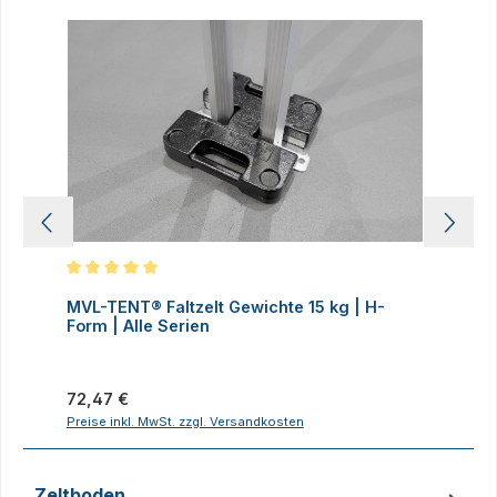
Produktgalerie überspringen
Durchschnittliche Bewertung von 5 von 5 Sternen
D
MVL-TENT® Faltzelt Gewichte 15 kg | H-
M
Form | Alle Serien
F
Regulärer Preis:
R
72,47 €
7
Preise inkl. MwSt. zzgl. Versandkosten
P
Zeltboden