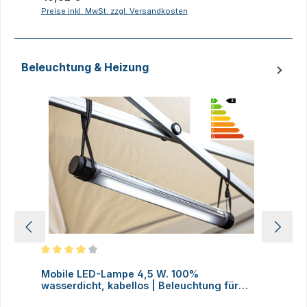
Preise inkl. MwSt. zzgl. Versandkosten
P
Beleuchtung & Heizung
Produktgalerie überspringen
Durchschnittliche Bewertung von 4 von 5 Sternen
D
Mobile LED-Lampe 4,5 W. 100%
M
wasserdicht, kabellos | Beleuchtung für
H
Faltzelte, Camping, Outdoor