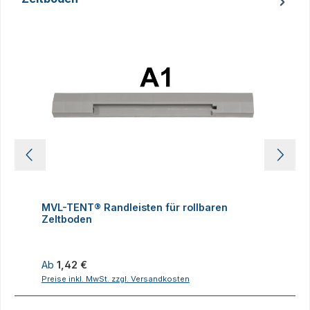
Produktgalerie überspringen
MVL-TENT® Randleisten für rollbaren
M
Zeltboden
Z
Regulärer Preis:
R
Ab
1,42 €
Preise inkl. MwSt. zzgl. Versandkosten
P