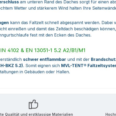
verschluss
am unteren Rand des Daches sorgt für einen abso
echtem Wetter und stärkerem Wind halten Ihre Seitenwänd
ngen
kann das Faltzelt schnell abgespannt werden. Dabei v
eicht einreißen und damit das Zeltdach beschädigen könne
ngurtschlaufe fest mit den Ecken des Daches.
IN 4102 & EN 13051-1 5.2 A2/B1/M1
verständlich
schwer entflammbar
und mit der
Brandschutz
 CH-BKZ 5.2)
. Somit eignen sich
MVL-TENT® Faltzeltsyst
taltungen in Gebäuden oder Hallen.
te Qualität und erstklassige Materialien
Hochw