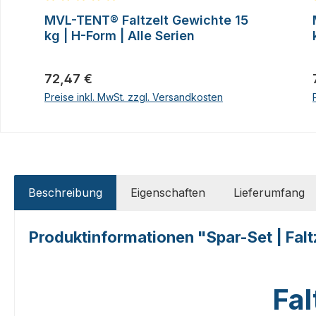
Durchschnittliche Bewertung von 5 von 5 Sternen
MVL-TENT® Faltzelt Gewichte 15
kg | H-Form | Alle Serien
Regulärer Preis:
72,47 €
Preise inkl. MwSt. zzgl. Versandkosten
Beschreibung
Eigenschaften
Lieferumfang
Produktinformationen "Spar-Set | Falt
Fal