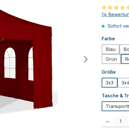
Durchschnit
14 Bewertu
Sofort ver
auswä
Farbe
Blau
Bo
Grün
R
ausw
Größe
3x3
3x4
Tasche & T
Transport
Produkt Anzah