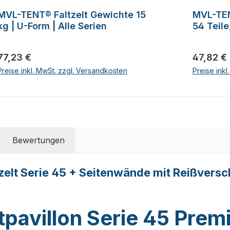
Durchschnittliche Bewertung von 5 von 5 Sternen
Durchschn
MVL-TENT® Faltzelt Gewichte 15
MVL-TEN
kg | U-Form | Alle Serien
54 Teile
| Alle S
Regulärer Preis:
Regulärer
77,23 €
47,82 €
Preise inkl. MwSt. zzgl. Versandkosten
Preise ink
Bewertungen
zelt Serie 45 + Seitenwände mit Reißversc
tpavillon Serie 45 Pre