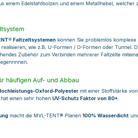
s einem Edelstahlbolzen und einem Metallhebel, welcher
ltsystem
ENT® Faltzeltsystemen
können Sie problemlos komplexe
 realisieren, wie z.B. U-Formen / O-Formen oder Tunnel. D
endes Zubehör zum Verbinden mehrerer Faltzelte miteinan
egenrinnen.
r häufigen Auf- und Abbau
Hochleistungs-Oxford-Polyester
mit einer Stoffstärke vo
d hat einen sehr hohen
UV-Schutz Faktor von 80+
.
tung
macht die MVL-TENT® Planen
100% Wasserdicht
und