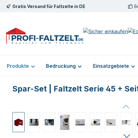
Gratis Versand für Faltzelte in DE
B
m Hauptinhalt springen
Zur Suche springen
Zur Hauptnavigation springen
Produkte
Bedruckung
Einsatzgebiete
Spar-Set | Faltzelt Serie 45 + S
Bildergalerie überspringen