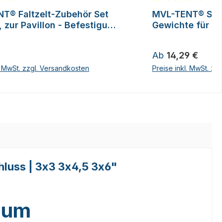
ittliche Bewertung von 5 von 5 Sternen
Durchschnittliche
T® Faltzelt-Zubehör Set
MVL-TENT® San
, zur Pavillon - Befestigung
Gewichte für Fal
erien
 Preis:
Regulärer Preis:
Ab
14,29 €
l. MwSt. zzgl. Versandkosten
Preise inkl. MwSt. zz
hluss | 3x3 3x4,5 3x6"
mium