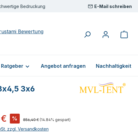
chwertige Bedruckung
E-Mail schreiben
& Ratgeber
Angebot anfragen
Nachhaltigkeit
3x4,5 3x6
s:
 €
%
Regulärer Preis:
856,40 €
(14.84% gespart)
wSt. zzgl. Versandkosten