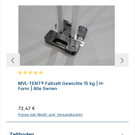
Produktgalerie überspringen
Durchschnittliche Bewertung von 5 von 5 Sternen
D
MVL-TENT® Faltzelt Gewichte 15 kg | H-
M
Form | Alle Serien
F
Regulärer Preis:
R
72,47 €
7
Preise inkl. MwSt. zzgl. Versandkosten
P
Zeltboden