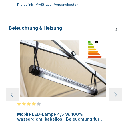
Preise inkl. MwSt. zzgl. Versandkosten
P
Beleuchtung & Heizung
Produktgalerie überspringen
Durchschnittliche Bewertung von 4 von 5 Sternen
D
Mobile LED-Lampe 4,5 W. 100%
M
wasserdicht, kabellos | Beleuchtung für
H
Faltzelte, Camping, Outdoor