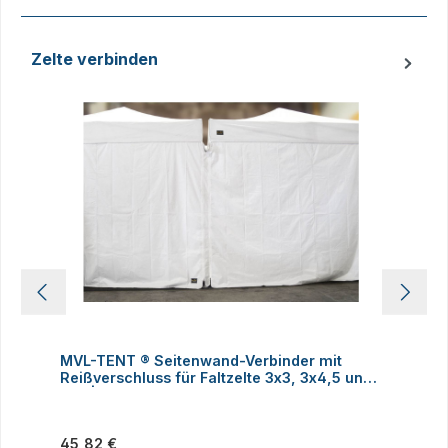
Zelte verbinden
Produktgalerie überspringen
MVL-TENT ® Seitenwand-Verbinder mit
M
Reißverschluss für Faltzelte 3x3, 3x4,5 und
h
3x6 | Alle Serien
Regulärer Preis:
R
45,82 €