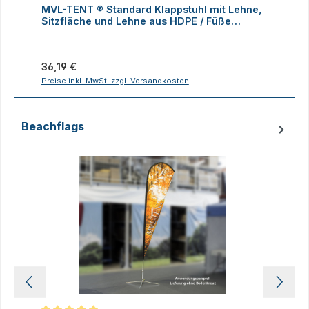
MVL-TENT ® Standard Klappstuhl mit Lehne,
M
Sitzfläche und Lehne aus HDPE / Füße
K
klappbar
Regulärer Preis:
R
36,19 €
1
Preise inkl. MwSt. zzgl. Versandkosten
P
Beachflags
Produktgalerie überspringen