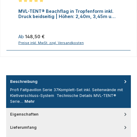
Durchschnittliche Bewertung von 5 von 5 Sternen
MVL-TENT® Beachflag in Tropfenform inkl.
M
Druck beidseitig | Höhen: 2,40m, 3,45m und
D
4,70m
Regulärer Preis:
R
Ab
148,50 €
Preise inkl. MwSt. zzgl. Versandkosten
P
Beschreibung
Profi Faltpavillon Serie 37Komplett-Set inkl. Seitenwände mit
Klettverschluss-System Technische Details MVL-TENT®
Serie…
Mehr
Eigenschaften
Lieferumfang