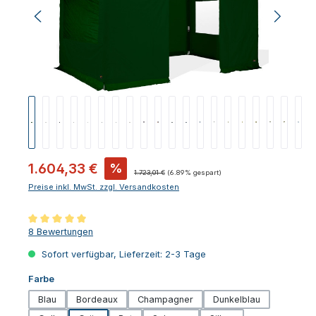
Verkaufspreis:
1.604,33 €
%
Regulärer Preis:
1.723,01 €
(6.89% gespart)
Preise inkl. MwSt. zzgl. Versandkosten
Durchschnittliche Bewertung von 5 von 5 Sternen
8 Bewertungen
Sofort verfügbar, Lieferzeit: 2-3 Tage
auswählen
Farbe
Blau
Bordeaux
Champagner
Dunkelblau