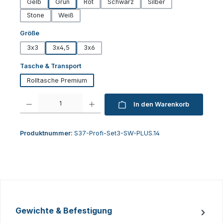
Gelb
Grün
Rot
Schwarz
Silber
Stone
Weiß
auswählen
Größe
3x3
3x4,5
3x6
auswählen
Tasche & Transport
Rolltasche Premium
Produkt Anzahl: Gib den gewünschten Wert ein oder benutze die Schaltfl
In den Warenkorb
Produktnummer:
S37-Profi-Set3-SW-PLUS.14
Gewichte & Befestigung