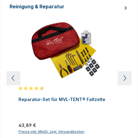
Reinigung & Reparatur
Produktgalerie überspringen
Durchschnittliche Bewertung von 4.83 von 5 Sternen
D
Reparatur-Set für MVL-TENT® Faltzelte
S
P
I
Regulärer Preis:
43,89 €
R
2
Preise inkl. MwSt. zzgl. Versandkosten
P