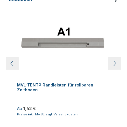
Produktgalerie überspringen
MVL-TENT® Randleisten für rollbaren
M
Zeltboden
Z
Regulärer Preis:
R
Ab
1,42 €
Preise inkl. MwSt. zzgl. Versandkosten
P