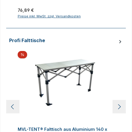
Regulärer Preis:
R
76,89 €
2
Preise inkl. MwSt. zzgl. Versandkosten
P
Profi Falttische
Produktgalerie überspringen
Rabatt
%
MVL-TENT® Falttisch aus Aluminium 140 x
M