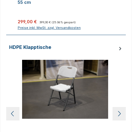
55 cm
Verkaufspreis:
Regulärer Preis:
V
299,00 €
399,00 €
(25.06% gespart)
Preise inkl. MwSt. zzgl. Versandkosten
P
HDPE Klapptische
Produktgalerie überspringen
D