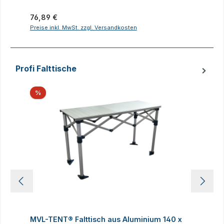
Regulärer Preis:
R
76,89 €
2
Preise inkl. MwSt. zzgl. Versandkosten
P
Profi Falttische
Produktgalerie überspringen
Rabatt
%
MVL-TENT® Falttisch aus Aluminium 140 x
M