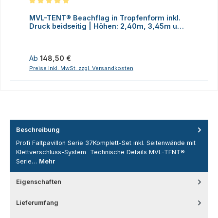
Durchschnittliche Bewertung von 5 von 5 Sternen
MVL-TENT® Beachflag in Tropfenform inkl.
M
Druck beidseitig | Höhen: 2,40m, 3,45m und
D
4,70m
Regulärer Preis:
R
Ab
148,50 €
Preise inkl. MwSt. zzgl. Versandkosten
P
Beschreibung
Profi Faltpavillon Serie 37Komplett-Set inkl. Seitenwände mit
Klettverschluss-System Technische Details MVL-TENT®
Serie…
Mehr
Eigenschaften
Lieferumfang