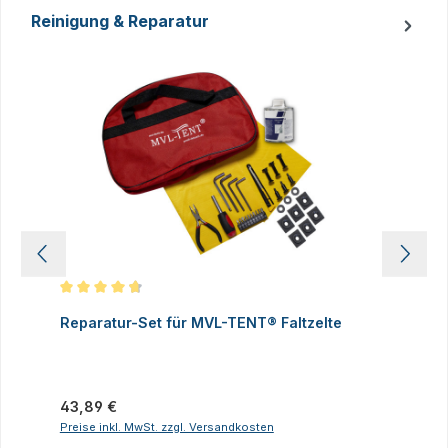
Reinigung & Reparatur
Produktgalerie überspringen
Durchschnittliche Bewertung von 4.83 von 5 Sternen
D
Reparatur-Set für MVL-TENT® Faltzelte
S
P
I
Regulärer Preis:
43,89 €
R
2
Preise inkl. MwSt. zzgl. Versandkosten
P