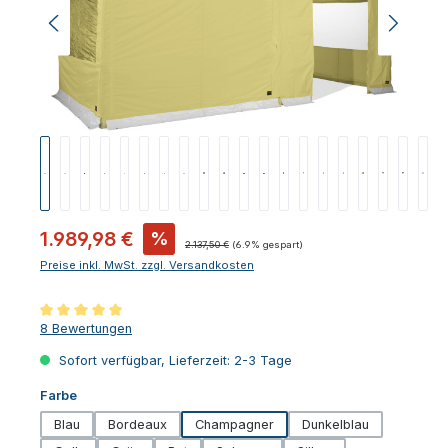
Verkaufspreis:
1.989,98 €
%
Regulärer Preis:
2.137,50 €
(6.9% gespart)
Preise inkl. MwSt. zzgl. Versandkosten
Durchschnittliche Bewertung von 5 von 5 Sternen
8 Bewertungen
Sofort verfügbar, Lieferzeit: 2-3 Tage
auswählen
Farbe
Blau
Bordeaux
Champagner
Dunkelblau