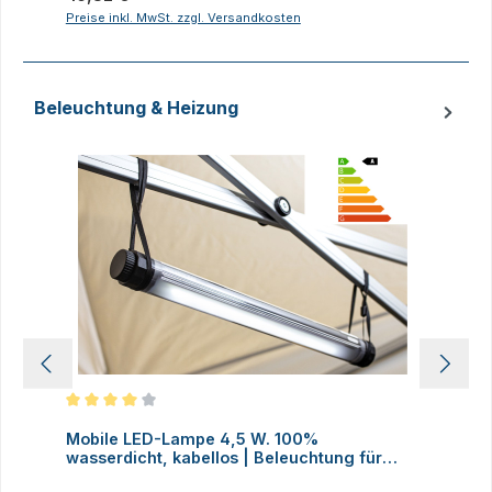
Preise inkl. MwSt. zzgl. Versandkosten
P
Beleuchtung & Heizung
Produktgalerie überspringen
Durchschnittliche Bewertung von 4 von 5 Sternen
D
Mobile LED-Lampe 4,5 W. 100%
M
wasserdicht, kabellos | Beleuchtung für
H
Faltzelte, Camping, Outdoor