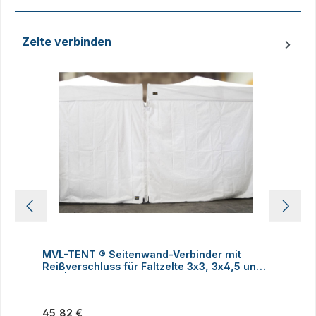
Zelte verbinden
Produktgalerie überspringen
MVL-TENT ® Seitenwand-Verbinder mit
M
Reißverschluss für Faltzelte 3x3, 3x4,5 und
h
3x6 | Alle Serien
Regulärer Preis:
R
45,82 €