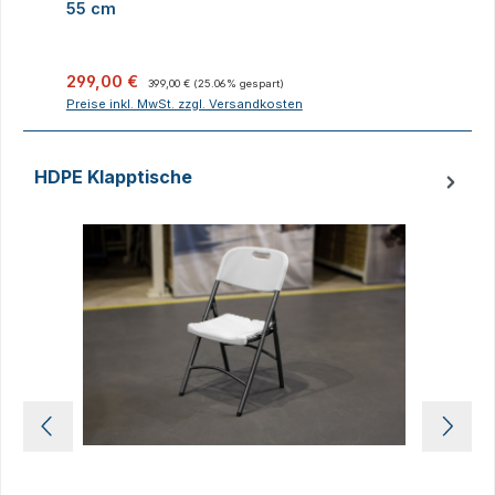
55 cm
Verkaufspreis:
Regulärer Preis:
V
299,00 €
399,00 €
(25.06% gespart)
Preise inkl. MwSt. zzgl. Versandkosten
P
HDPE Klapptische
Produktgalerie überspringen
D