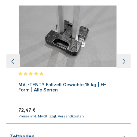
Produktgalerie überspringen
Durchschnittliche Bewertung von 5 von 5 Sternen
D
MVL-TENT® Faltzelt Gewichte 15 kg | H-
M
Form | Alle Serien
F
Regulärer Preis:
R
72,47 €
7
Preise inkl. MwSt. zzgl. Versandkosten
P
Zeltboden