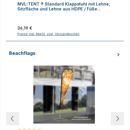
MVL-TENT ® Standard Klappstuhl mit Lehne,
M
Sitzfläche und Lehne aus HDPE / Füße
K
klappbar
Regulärer Preis:
R
36,19 €
1
Preise inkl. MwSt. zzgl. Versandkosten
P
Beachflags
Produktgalerie überspringen