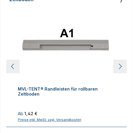
Produktgalerie überspringen
MVL-TENT® Randleisten für rollbaren
M
Zeltboden
Z
Regulärer Preis:
R
Ab
1,42 €
Preise inkl. MwSt. zzgl. Versandkosten
P