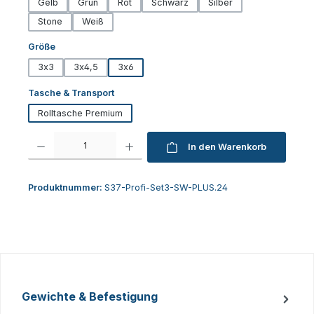
Gelb
Grün
Rot
Schwarz
Silber
Stone
Weiß
auswählen
Größe
3x3
3x4,5
3x6
auswählen
Tasche & Transport
Rolltasche Premium
Produkt Anzahl: Gib den gewünschten Wert ein oder benutze die Schaltfl
In den Warenkorb
Produktnummer:
S37-Profi-Set3-SW-PLUS.24
Gewichte & Befestigung