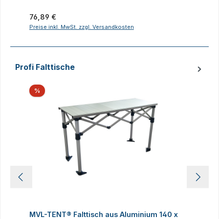
Regulärer Preis:
R
76,89 €
2
Preise inkl. MwSt. zzgl. Versandkosten
P
Profi Falttische
Produktgalerie überspringen
Rabatt
%
MVL-TENT® Falttisch aus Aluminium 140 x
M