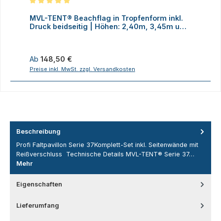
Durchschnittliche Bewertung von 5 von 5 Sternen
MVL-TENT® Beachflag in Tropfenform inkl.
M
Druck beidseitig | Höhen: 2,40m, 3,45m und
D
4,70m
Regulärer Preis:
R
Ab
148,50 €
Preise inkl. MwSt. zzgl. Versandkosten
P
Beschreibung
Profi Faltpavillon Serie 37Komplett-Set inkl. Seitenwände mit
Reißverschluss Technische Details MVL-TENT® Serie 37…
Mehr
Eigenschaften
Lieferumfang