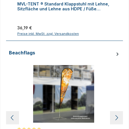
MVL-TENT ® Standard Klappstuhl mit Lehne,
M
Sitzfläche und Lehne aus HDPE / Füße
K
klappbar
Regulärer Preis:
R
36,19 €
1
Preise inkl. MwSt. zzgl. Versandkosten
P
Beachflags
Produktgalerie überspringen