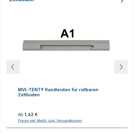
Produktgalerie überspringen
MVL-TENT® Randleisten für rollbaren
M
Zeltboden
Z
Regulärer Preis:
R
Ab
1,42 €
Preise inkl. MwSt. zzgl. Versandkosten
P