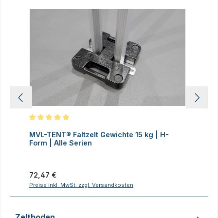
Produktgalerie überspringen
Durchschnittliche Bewertung von 5 von 5 Sternen
D
MVL-TENT® Faltzelt Gewichte 15 kg | H-
M
Form | Alle Serien
F
Regulärer Preis:
R
72,47 €
7
Preise inkl. MwSt. zzgl. Versandkosten
P
Zeltboden