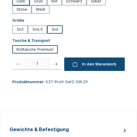
Gelb
Grün
Rot
Schwarz
Silber
Stone
Weiß
auswählen
Größe
3x3
3x4,5
3x6
auswählen
Tasche & Transport
Rolltasche Premium
Produkt Anzahl: Gib den gewünschten Wert ein oder benutze die Schaltfl
In den Warenkorb
Produktnummer:
S37-Profi-Set2-SW.29
Gewichte & Befestigung