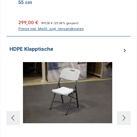
55 cm
Verkaufspreis:
Regulärer Preis:
V
299,00 €
399,00 €
(25.06% gespart)
Preise inkl. MwSt. zzgl. Versandkosten
P
HDPE Klapptische
Produktgalerie überspringen
D