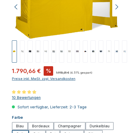
Verkaufspreis:
1.790,66 €
%
Regulärer Preis:
1.915,31 €
(6.51% gespart)
Preise inkl. MwSt. zzgl. Versandkosten
Durchschnittliche Bewertung von 4.9 von 5 Sternen
10 Bewertungen
Sofort verfügbar, Lieferzeit: 2-3 Tage
auswählen
Farbe
Blau
Bordeaux
Champagner
Dunkelblau