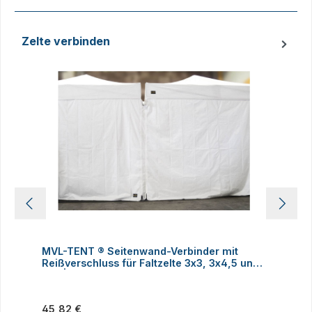
Zelte verbinden
Produktgalerie überspringen
MVL-TENT ® Seitenwand-Verbinder mit
M
Reißverschluss für Faltzelte 3x3, 3x4,5 und
h
3x6 | Alle Serien
Regulärer Preis:
R
45,82 €