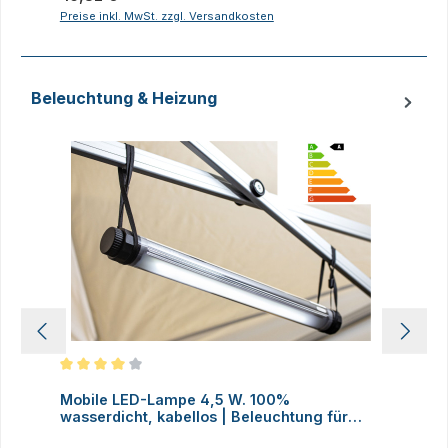
Preise inkl. MwSt. zzgl. Versandkosten
P
Beleuchtung & Heizung
Produktgalerie überspringen
Durchschnittliche Bewertung von 4 von 5 Sternen
D
Mobile LED-Lampe 4,5 W. 100%
M
wasserdicht, kabellos | Beleuchtung für
H
Faltzelte, Camping, Outdoor