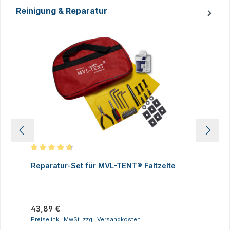
Reinigung & Reparatur
Produktgalerie überspringen
Durchschnittliche Bewertung von 4.83 von 5 Sternen
D
Reparatur-Set für MVL-TENT® Faltzelte
S
P
I
Regulärer Preis:
43,89 €
R
2
Preise inkl. MwSt. zzgl. Versandkosten
P