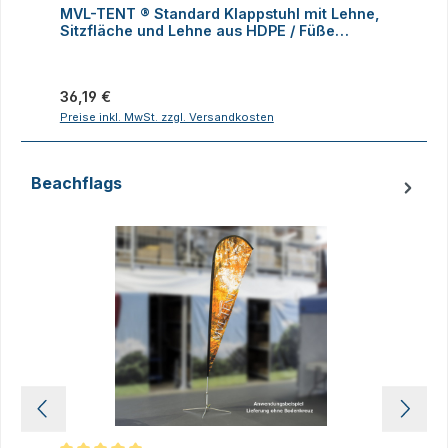
MVL-TENT ® Standard Klappstuhl mit Lehne,
M
Sitzfläche und Lehne aus HDPE / Füße
K
klappbar
Regulärer Preis:
R
36,19 €
1
Preise inkl. MwSt. zzgl. Versandkosten
P
Beachflags
Produktgalerie überspringen