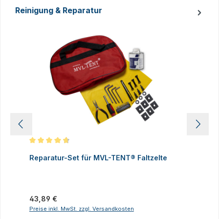
Reinigung & Reparatur
Produktgalerie überspringen
Durchschnittliche Bewertung von 4.83 von 5 Sternen
D
Reparatur-Set für MVL-TENT® Faltzelte
S
P
I
Regulärer Preis:
43,89 €
R
2
Preise inkl. MwSt. zzgl. Versandkosten
P