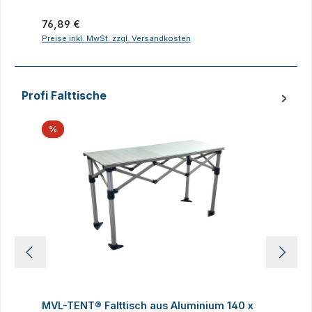
Regulärer Preis:
R
76,89 €
2
Preise inkl. MwSt. zzgl. Versandkosten
P
Profi Falttische
Produktgalerie überspringen
Rabatt
%
MVL-TENT® Falttisch aus Aluminium 140 x
M