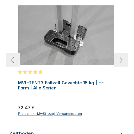
Produktgalerie überspringen
Durchschnittliche Bewertung von 5 von 5 Sternen
D
MVL-TENT® Faltzelt Gewichte 15 kg | H-
M
Form | Alle Serien
F
Regulärer Preis:
R
72,47 €
7
Preise inkl. MwSt. zzgl. Versandkosten
P
Zeltboden