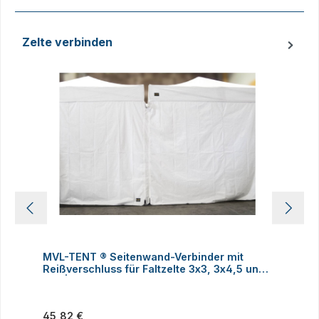
Zelte verbinden
Produktgalerie überspringen
MVL-TENT ® Seitenwand-Verbinder mit
M
Reißverschluss für Faltzelte 3x3, 3x4,5 und
h
3x6 | Alle Serien
Regulärer Preis:
R
45,82 €