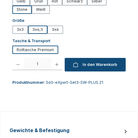
Gelb
Grün
Rot
Schwarz
Silber
Stone
Weiß
auswählen
Größe
3x3
3x4,5
3x6
auswählen
Tasche & Transport
Rolltasche Premium
Produkt Anzahl: Gib den gewünschten Wert ein oder benutze die Schaltfl
In den Warenkorb
Produktnummer:
S60-eXpert-Set3-SW-PLUS.21
Gewichte & Befestigung