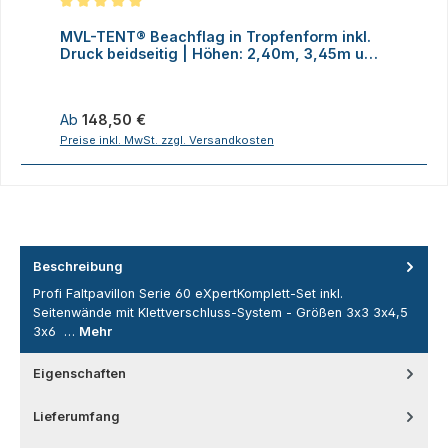
Durchschnittliche Bewertung von 5 von 5 Sternen
MVL-TENT® Beachflag in Tropfenform inkl.
M
Druck beidseitig | Höhen: 2,40m, 3,45m und
D
4,70m
Regulärer Preis:
R
Ab
148,50 €
Preise inkl. MwSt. zzgl. Versandkosten
P
Beschreibung
Profi Faltpavillon Serie 60 eXpertKomplett-Set inkl.
Seitenwände mit Klettverschluss-System - Größen 3x3 3x4,5
3x6 …
Mehr
Eigenschaften
Lieferumfang