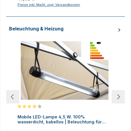
Preise inkl. MwSt. zzgl. Versandkosten
P
Beleuchtung & Heizung
Produktgalerie überspringen
Durchschnittliche Bewertung von 4 von 5 Sternen
D
Mobile LED-Lampe 4,5 W. 100%
M
wasserdicht, kabellos | Beleuchtung für
H
Faltzelte, Camping, Outdoor