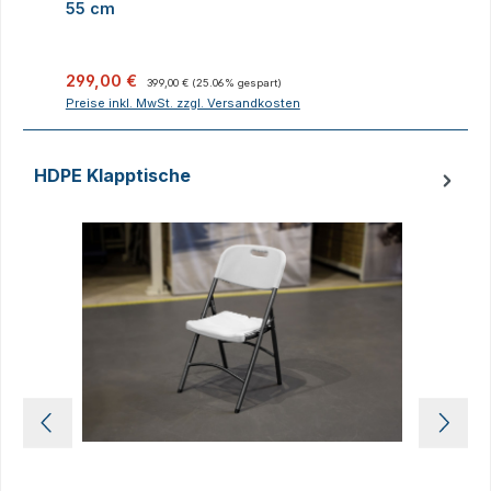
55 cm
Verkaufspreis:
Regulärer Preis:
V
299,00 €
399,00 €
(25.06% gespart)
Preise inkl. MwSt. zzgl. Versandkosten
P
HDPE Klapptische
Produktgalerie überspringen
D