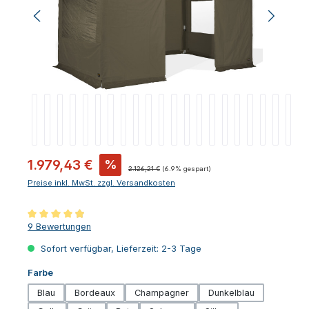
Verkaufspreis:
1.979,43 €
%
Regulärer Preis:
2.126,21 €
(6.9% gespart)
Preise inkl. MwSt. zzgl. Versandkosten
Durchschnittliche Bewertung von 4.94 von 5 Sternen
9 Bewertungen
Sofort verfügbar, Lieferzeit: 2-3 Tage
auswählen
Farbe
Blau
Bordeaux
Champagner
Dunkelblau