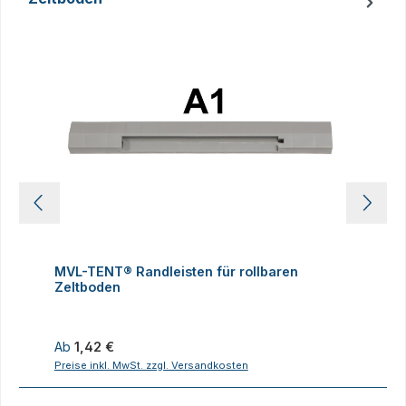
Produktgalerie überspringen
MVL-TENT® Randleisten für rollbaren
M
Zeltboden
Z
Regulärer Preis:
R
Ab
1,42 €
Preise inkl. MwSt. zzgl. Versandkosten
P