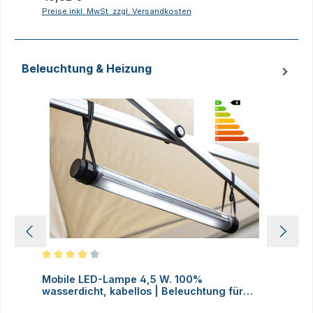
Preise inkl. MwSt. zzgl. Versandkosten
P
Beleuchtung & Heizung
Produktgalerie überspringen
Durchschnittliche Bewertung von 4 von 5 Sternen
D
Mobile LED-Lampe 4,5 W. 100%
M
wasserdicht, kabellos | Beleuchtung für
H
Faltzelte, Camping, Outdoor