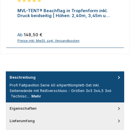
Durchschnittliche Bewertung von 5 von 5 Sternen
MVL-TENT® Beachflag in Tropfenform inkl.
M
Druck beidseitig | Höhen: 2,40m, 3,45m und
D
4,70m
Regulärer Preis:
R
Ab
148,50 €
Preise inkl. MwSt. zzgl. Versandkosten
P
Beschreibung
Profi Faltpavillon Serie 60 eXpertKomplett-Set inkl.
Seitenwände mit Reißverschluss - Größen 3x3 3x4,5 3x6
Technisc…
Mehr
Eigenschaften
Lieferumfang