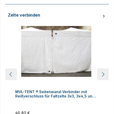
Zelte verbinden
Produktgalerie überspringen
MVL-TENT ® Seitenwand-Verbinder mit
M
Reißverschluss für Faltzelte 3x3, 3x4,5 und
h
3x6 | Alle Serien
Regulärer Preis:
R
45,82 €