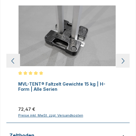
Produktgalerie überspringen
Durchschnittliche Bewertung von 5 von 5 Sternen
D
MVL-TENT® Faltzelt Gewichte 15 kg | H-
M
Form | Alle Serien
F
Regulärer Preis:
R
72,47 €
7
Preise inkl. MwSt. zzgl. Versandkosten
P
Zeltboden