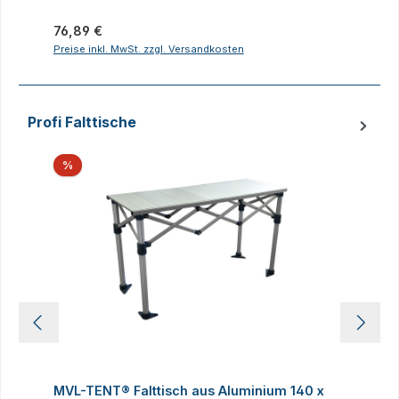
Regulärer Preis:
R
76,89 €
2
Preise inkl. MwSt. zzgl. Versandkosten
P
Profi Falttische
Produktgalerie überspringen
Rabatt
%
MVL-TENT® Falttisch aus Aluminium 140 x
M