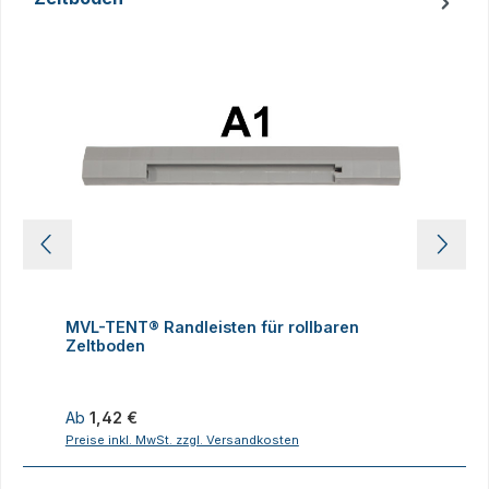
Produktgalerie überspringen
MVL-TENT® Randleisten für rollbaren
M
Zeltboden
Z
Regulärer Preis:
R
Ab
1,42 €
Preise inkl. MwSt. zzgl. Versandkosten
P