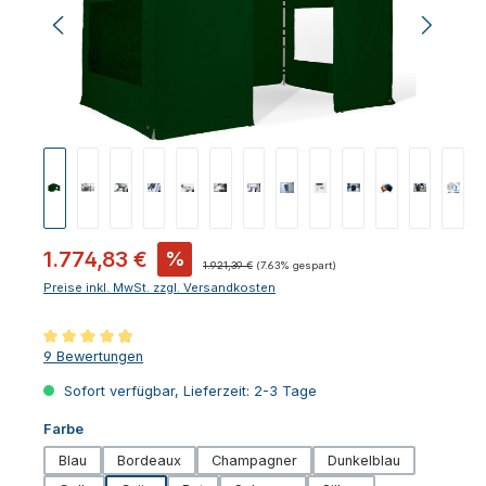
Verkaufspreis:
1.774,83 €
%
Regulärer Preis:
1.921,39 €
(7.63% gespart)
Preise inkl. MwSt. zzgl. Versandkosten
Durchschnittliche Bewertung von 4.89 von 5 Sternen
9 Bewertungen
Sofort verfügbar, Lieferzeit: 2-3 Tage
auswählen
Farbe
Blau
Bordeaux
Champagner
Dunkelblau