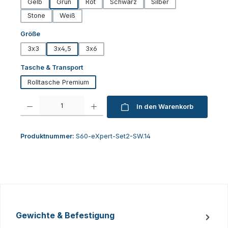
Gelb
Grün
Rot
Schwarz
Silber
Stone
Weiß
auswählen
Größe
3x3
3x4,5
3x6
auswählen
Tasche & Transport
Rolltasche Premium
Produkt Anzahl: Gib den gewünschten Wert ein oder benutze die Schaltfl
In den Warenkorb
Produktnummer:
S60-eXpert-Set2-SW.14
Gewichte & Befestigung