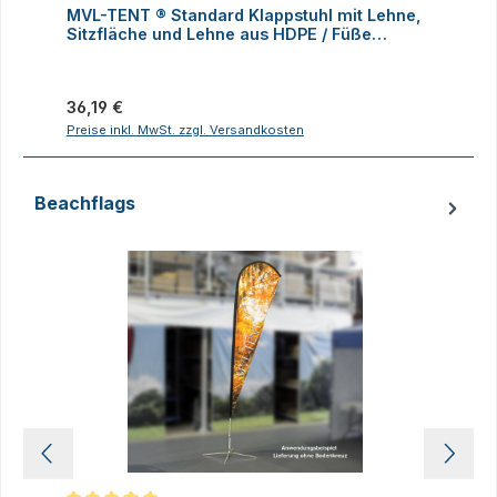
MVL-TENT ® Standard Klappstuhl mit Lehne,
M
Sitzfläche und Lehne aus HDPE / Füße
K
klappbar
Regulärer Preis:
R
36,19 €
1
Preise inkl. MwSt. zzgl. Versandkosten
P
Beachflags
Produktgalerie überspringen