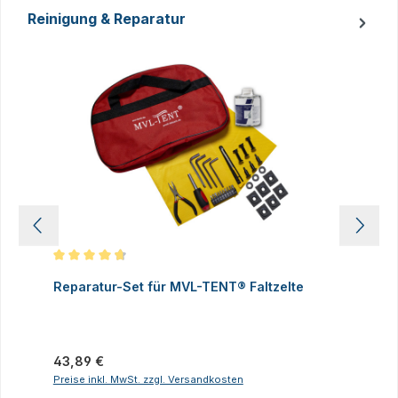
Reinigung & Reparatur
Produktgalerie überspringen
Durchschnittliche Bewertung von 4.83 von 5 Sternen
D
Reparatur-Set für MVL-TENT® Faltzelte
S
P
I
Regulärer Preis:
43,89 €
R
2
Preise inkl. MwSt. zzgl. Versandkosten
P