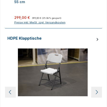
55 cm
Verkaufspreis:
Regulärer Preis:
V
299,00 €
399,00 €
(25.06% gespart)
Preise inkl. MwSt. zzgl. Versandkosten
P
HDPE Klapptische
Produktgalerie überspringen
D