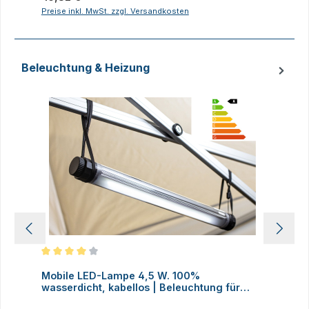
Preise inkl. MwSt. zzgl. Versandkosten
P
Beleuchtung & Heizung
Produktgalerie überspringen
Durchschnittliche Bewertung von 4 von 5 Sternen
D
Mobile LED-Lampe 4,5 W. 100%
M
wasserdicht, kabellos | Beleuchtung für
H
Faltzelte, Camping, Outdoor