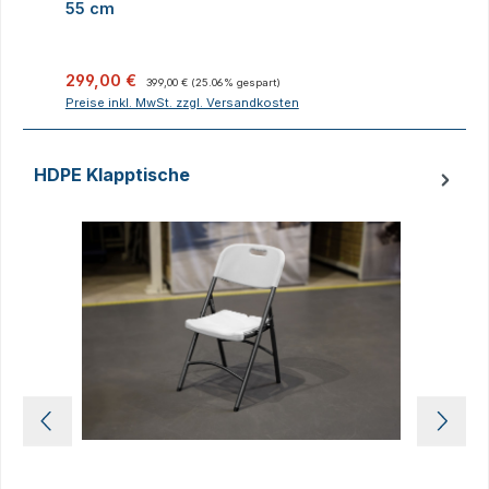
55 cm
Verkaufspreis:
Regulärer Preis:
V
299,00 €
399,00 €
(25.06% gespart)
Preise inkl. MwSt. zzgl. Versandkosten
P
HDPE Klapptische
Produktgalerie überspringen
D