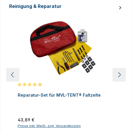
Reinigung & Reparatur
Produktgalerie überspringen
Durchschnittliche Bewertung von 4.83 von 5 Sternen
D
Reparatur-Set für MVL-TENT® Faltzelte
S
P
I
Regulärer Preis:
43,89 €
R
2
Preise inkl. MwSt. zzgl. Versandkosten
P