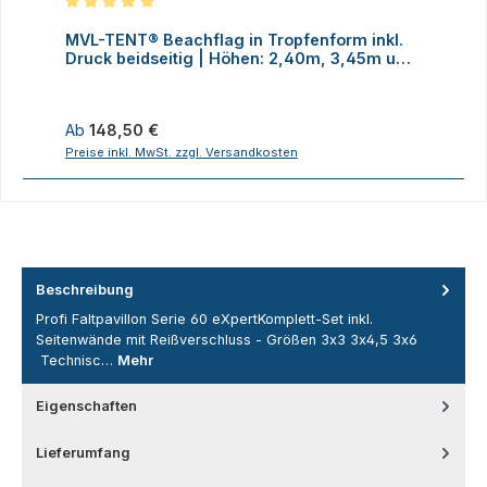
Durchschnittliche Bewertung von 5 von 5 Sternen
MVL-TENT® Beachflag in Tropfenform inkl.
M
Druck beidseitig | Höhen: 2,40m, 3,45m und
D
4,70m
Regulärer Preis:
R
Ab
148,50 €
Preise inkl. MwSt. zzgl. Versandkosten
P
Beschreibung
Profi Faltpavillon Serie 60 eXpertKomplett-Set inkl.
Seitenwände mit Reißverschluss - Größen 3x3 3x4,5 3x6
Technisc…
Mehr
Eigenschaften
Lieferumfang