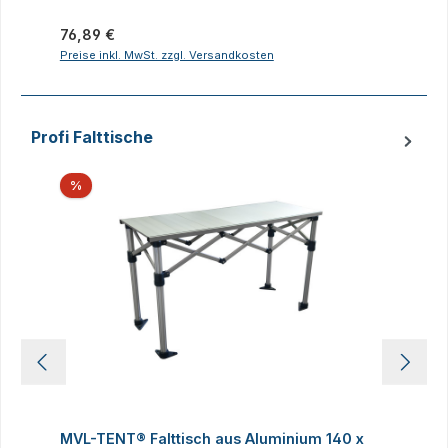
Regulärer Preis:
R
76,89 €
2
Preise inkl. MwSt. zzgl. Versandkosten
P
Profi Falttische
Produktgalerie überspringen
Rabatt
%
MVL-TENT® Falttisch aus Aluminium 140 x
M