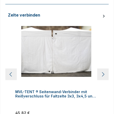
Zelte verbinden
Produktgalerie überspringen
MVL-TENT ® Seitenwand-Verbinder mit
M
Reißverschluss für Faltzelte 3x3, 3x4,5 und
h
3x6 | Alle Serien
Regulärer Preis:
R
45,82 €