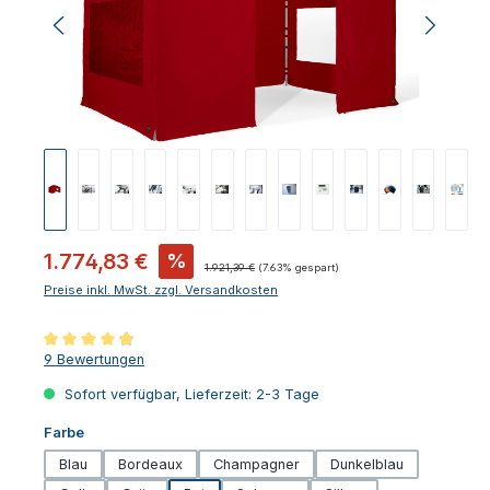
Verkaufspreis:
1.774,83 €
%
Regulärer Preis:
1.921,39 €
(7.63% gespart)
Preise inkl. MwSt. zzgl. Versandkosten
Durchschnittliche Bewertung von 4.89 von 5 Sternen
9 Bewertungen
Sofort verfügbar, Lieferzeit: 2-3 Tage
auswählen
Farbe
Blau
Bordeaux
Champagner
Dunkelblau