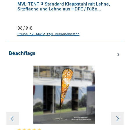
MVL-TENT ® Standard Klappstuhl mit Lehne,
M
Sitzfläche und Lehne aus HDPE / Füße
K
klappbar
Regulärer Preis:
R
36,19 €
1
Preise inkl. MwSt. zzgl. Versandkosten
P
Beachflags
Produktgalerie überspringen