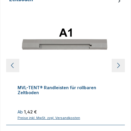
Produktgalerie überspringen
MVL-TENT® Randleisten für rollbaren
M
Zeltboden
Z
Regulärer Preis:
R
Ab
1,42 €
Preise inkl. MwSt. zzgl. Versandkosten
P