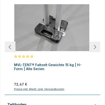
Produktgalerie überspringen
Durchschnittliche Bewertung von 5 von 5 Sternen
D
MVL-TENT® Faltzelt Gewichte 15 kg | H-
M
Form | Alle Serien
F
Regulärer Preis:
R
72,47 €
7
Preise inkl. MwSt. zzgl. Versandkosten
P
Zeltboden