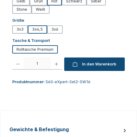
Gelb
Grün
Rot
Schwarz
Silber
Stone
Weiß
auswählen
Größe
3x3
3x4,5
3x6
auswählen
Tasche & Transport
Rolltasche Premium
Produkt Anzahl: Gib den gewünschten Wert ein oder benutze die Schaltfl
In den Warenkorb
Produktnummer:
S60-eXpert-Set2-SW.16
Gewichte & Befestigung