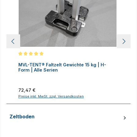
Durchschnittliche Bewertung von 5 von 5 Sternen
D
MVL-TENT® Faltzelt Gewichte 15 kg | H-
M
Form | Alle Serien
F
Regulärer Preis:
R
72,47 €
7
Preise inkl. MwSt. zzgl. Versandkosten
P
Zeltboden
Produktgalerie überspringen