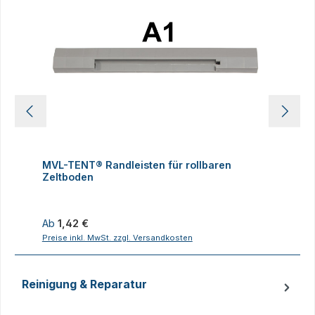
MVL-TENT® Randleisten für rollbaren
M
Zeltboden
Z
Regulärer Preis:
R
Ab
1,42 €
Preise inkl. MwSt. zzgl. Versandkosten
P
Reinigung & Reparatur
Produktgalerie überspringen