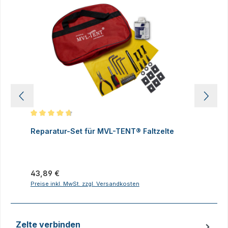
Durchschnittliche Bewertung von 4.83 von 5 Sternen
D
Reparatur-Set für MVL-TENT® Faltzelte
S
P
I
Regulärer Preis:
43,89 €
R
2
Preise inkl. MwSt. zzgl. Versandkosten
P
Zelte verbinden