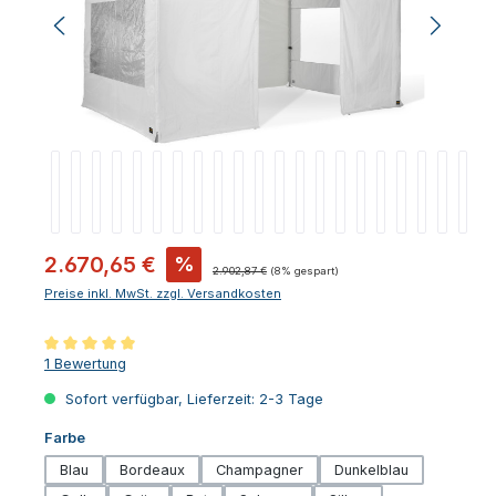
Verkaufspreis:
2.670,65 €
%
Regulärer Preis:
2.902,87 €
(8% gespart)
Preise inkl. MwSt. zzgl. Versandkosten
Durchschnittliche Bewertung von 5 von 5 Sternen
1 Bewertung
Sofort verfügbar, Lieferzeit: 2-3 Tage
auswählen
Farbe
Blau
Bordeaux
Champagner
Dunkelblau