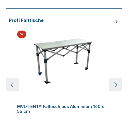
Profi Falttische
Produktgalerie überspringen
Rabatt
%
MVL-TENT® Falttisch aus Aluminium 140 x
M
55 cm