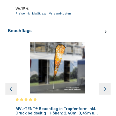
Regulärer Preis:
R
36,19 €
1
Preise inkl. MwSt. zzgl. Versandkosten
P
Beachflags
Produktgalerie überspringen
Durchschnittliche Bewertung von 5 von 5 Sternen
MVL-TENT® Beachflag in Tropfenform inkl.
M
Druck beidseitig | Höhen: 2,40m, 3,45m und
D