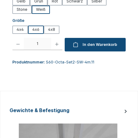
Gelb
Grün
Rot
Schwarz
Silber
Stone
Weiß
auswählen
Größe
4x4
4x6
4x8
Produkt Anzahl: Gib den gewünschten Wert ein oder benutze die Schaltfl
In den Warenkorb
Produktnummer:
S60-Octa-Set2-SW-4m.11
Gewichte & Befestigung
Produktgalerie überspringen