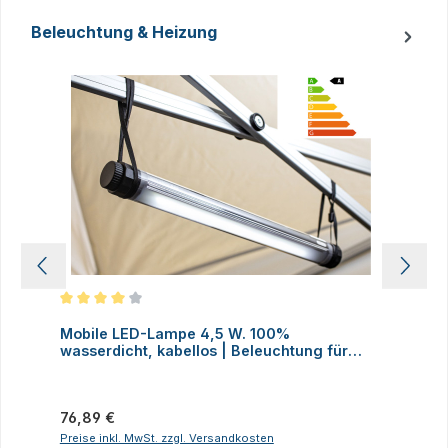
Beleuchtung & Heizung
Produktgalerie überspringen
Durchschnittliche Bewertung von 4 von 5 Sternen
D
Mobile LED-Lampe 4,5 W. 100%
M
wasserdicht, kabellos | Beleuchtung für
H
Faltzelte, Camping, Outdoor
Regulärer Preis:
R
76,89 €
2
Preise inkl. MwSt. zzgl. Versandkosten
P