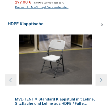
Verkaufspreis:
Regulärer Preis:
V
299,00 €
399,00 €
(25.06% gespart)
Preise inkl. MwSt. zzgl. Versandkosten
P
HDPE Klapptische
Produktgalerie überspringen
D
MVL-TENT ® Standard Klappstuhl mit Lehne,
M
Sitzfläche und Lehne aus HDPE / Füße
K
klappbar