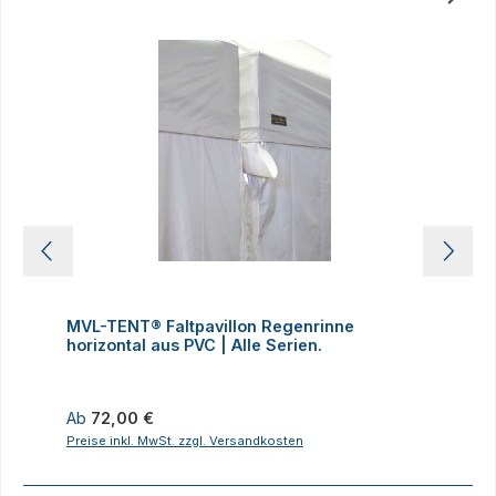
Produktgalerie überspringen
MVL-TENT® Faltpavillon Regenrinne
M
horizontal aus PVC | Alle Serien.
Kl
Regulärer Preis:
R
Ab
72,00 €
8
Preise inkl. MwSt. zzgl. Versandkosten
P