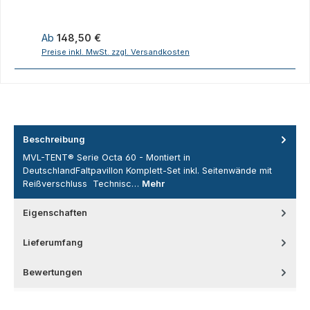
4,70m
Regulärer Preis:
R
Ab
148,50 €
Preise inkl. MwSt. zzgl. Versandkosten
P
Beschreibung
MVL-TENT® Serie Octa 60 - Montiert in
DeutschlandFaltpavillon Komplett-Set inkl. Seitenwände mit
Reißverschluss Technisc…
Mehr
Eigenschaften
Lieferumfang
Bewertungen