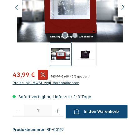
Verkaufspreis:
43,99 €
%
Regulärer Preis:
143,99 €
(69.45% gespart)
Preise inkl. MwSt. zzgl. Versandkosten
Sofort verfügbar, Lieferzeit: 2-3 Tage
Produkt Anzahl: Gib den gewünschten Wert ein oder benutze die Schaltfl
In den Warenkorb
Produktnummer:
RP-00119