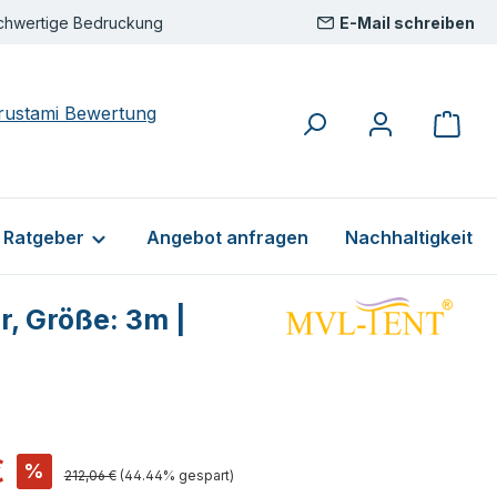
chwertige Bedruckung
E-Mail schreiben
& Ratgeber
Angebot anfragen
Nachhaltigkeit
, Größe: 3m |
s:
€
%
Regulärer Preis:
212,06 €
(44.44% gespart)