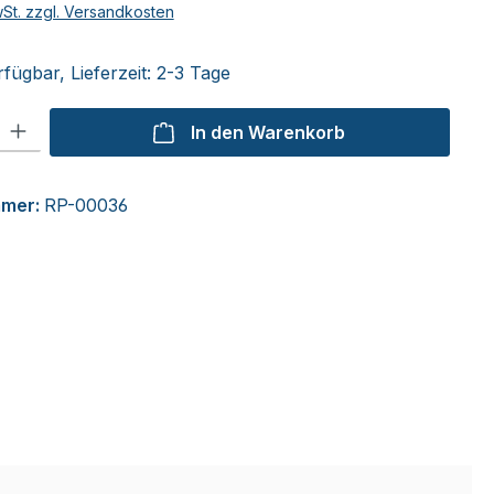
wSt. zzgl. Versandkosten
fügbar, Lieferzeit: 2-3 Tage
l: Gib den gewünschten Wert ein oder benutze die Schaltflächen um
In den Warenkorb
mmer:
RP-00036