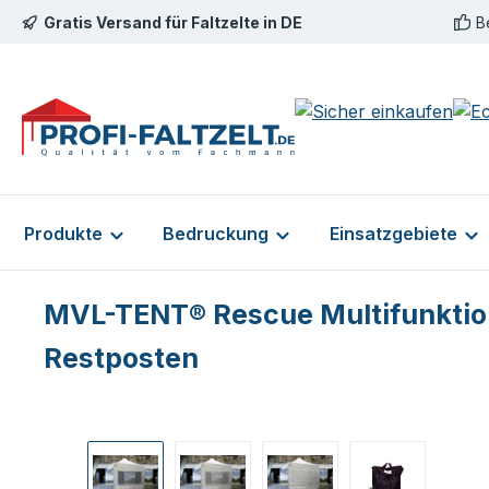
Gratis Versand für Faltzelte in DE
B
m Hauptinhalt springen
Zur Suche springen
Zur Hauptnavigation springen
Produkte
Bedruckung
Einsatzgebiete
MVL-TENT® Rescue Multifunktio
Restposten
Bildergalerie überspringen