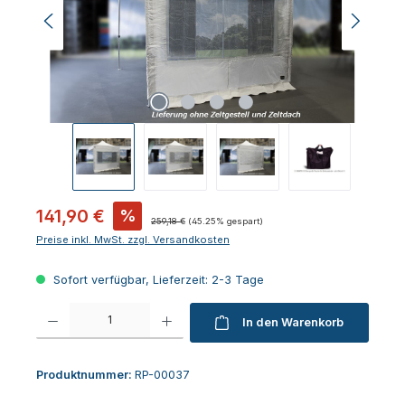
Verkaufspreis:
141,90 €
%
Regulärer Preis:
259,18 €
(45.25% gespart)
Preise inkl. MwSt. zzgl. Versandkosten
Sofort verfügbar, Lieferzeit: 2-3 Tage
Produkt Anzahl: Gib den gewünschten Wert ein oder benutze die Schaltfl
In den Warenkorb
Produktnummer:
RP-00037