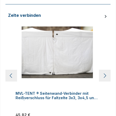
Zelte verbinden
Produktgalerie überspringen
MVL-TENT ® Seitenwand-Verbinder mit
M
Reißverschluss für Faltzelte 3x3, 3x4,5 und
h
3x6 | Alle Serien
Regulärer Preis:
R
45,82 €