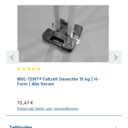
Produktgalerie überspringen
Durchschnittliche Bewertung von 5 von 5 Sternen
D
MVL-TENT® Faltzelt Gewichte 15 kg | H-
M
Form | Alle Serien
F
Regulärer Preis:
R
72,47 €
7
Preise inkl. MwSt. zzgl. Versandkosten
P
Zeltboden