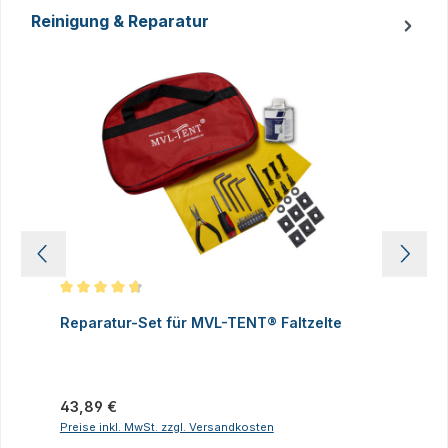
Reinigung & Reparatur
Produktgalerie überspringen
Durchschnittliche Bewertung von 4.83 von 5 Sternen
D
Reparatur-Set für MVL-TENT® Faltzelte
S
P
I
Regulärer Preis:
43,89 €
R
2
Preise inkl. MwSt. zzgl. Versandkosten
P