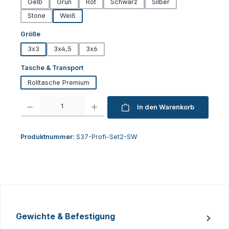
Gelb
Grün
Rot
Schwarz
Silber
Stone
Weiß
auswählen
Größe
3x3
3x4,5
3x6
auswählen
Tasche & Transport
Rolltasche Premium
Produkt Anzahl: Gib den gewünschten Wert ein oder benutze die Schaltfl
In den Warenkorb
Produktnummer:
S37-Profi-Set2-SW
Gewichte & Befestigung