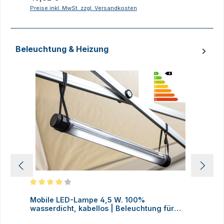
Preise inkl. MwSt. zzgl. Versandkosten
P
Beleuchtung & Heizung
Produktgalerie überspringen
Durchschnittliche Bewertung von 4 von 5 Sternen
D
Mobile LED-Lampe 4,5 W. 100%
M
wasserdicht, kabellos | Beleuchtung für
H
Faltzelte, Camping, Outdoor