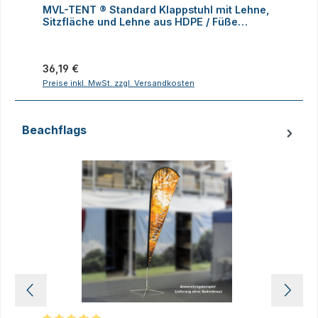
MVL-TENT ® Standard Klappstuhl mit Lehne,
M
Sitzfläche und Lehne aus HDPE / Füße
K
klappbar
Regulärer Preis:
R
36,19 €
1
Preise inkl. MwSt. zzgl. Versandkosten
P
Beachflags
Produktgalerie überspringen