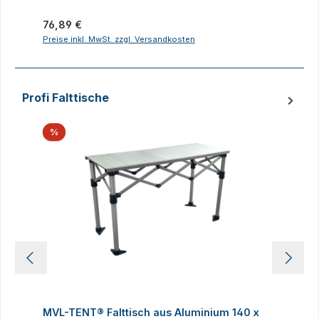
Regulärer Preis:
R
76,89 €
2
Preise inkl. MwSt. zzgl. Versandkosten
P
Profi Falttische
Produktgalerie überspringen
Rabatt
%
MVL-TENT® Falttisch aus Aluminium 140 x
M