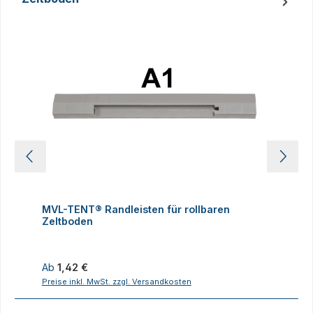
Produktgalerie überspringen
MVL-TENT® Randleisten für rollbaren
M
Zeltboden
Z
Regulärer Preis:
R
Ab
1,42 €
Preise inkl. MwSt. zzgl. Versandkosten
P