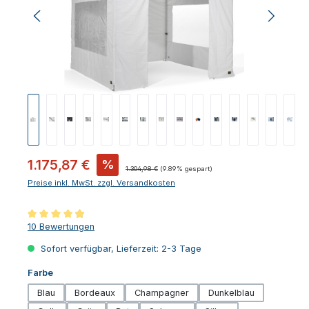
Verkaufspreis:
1.175,87 €
%
Regulärer Preis:
1.304,98 €
(9.89% gespart)
Preise inkl. MwSt. zzgl. Versandkosten
Durchschnittliche Bewertung von 4.9 von 5 Sternen
10 Bewertungen
Sofort verfügbar, Lieferzeit: 2-3 Tage
auswählen
Farbe
Blau
Bordeaux
Champagner
Dunkelblau