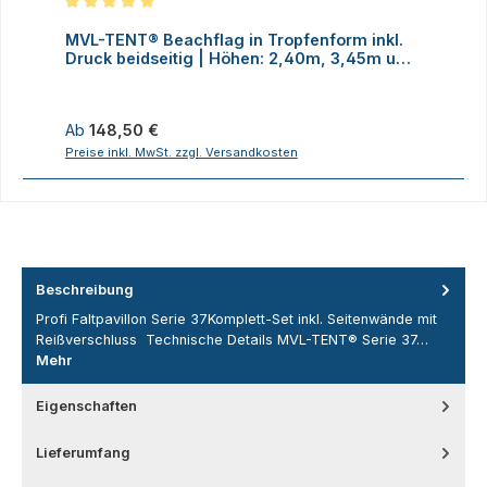
Durchschnittliche Bewertung von 5 von 5 Sternen
MVL-TENT® Beachflag in Tropfenform inkl.
M
Druck beidseitig | Höhen: 2,40m, 3,45m und
D
4,70m
Regulärer Preis:
R
Ab
148,50 €
Preise inkl. MwSt. zzgl. Versandkosten
P
Beschreibung
Profi Faltpavillon Serie 37Komplett-Set inkl. Seitenwände mit
Reißverschluss Technische Details MVL-TENT® Serie 37…
Mehr
Eigenschaften
Lieferumfang