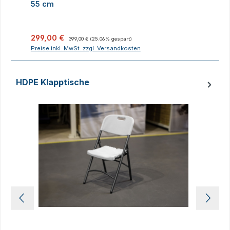
55 cm
Verkaufspreis:
Regulärer Preis:
V
299,00 €
399,00 €
(25.06% gespart)
Preise inkl. MwSt. zzgl. Versandkosten
P
HDPE Klapptische
Produktgalerie überspringen
D