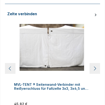
Zelte verbinden
Produktgalerie überspringen
MVL-TENT ® Seitenwand-Verbinder mit
M
Reißverschluss für Faltzelte 3x3, 3x4,5 und
h
3x6 | Alle Serien
Regulärer Preis:
R
45,82 €