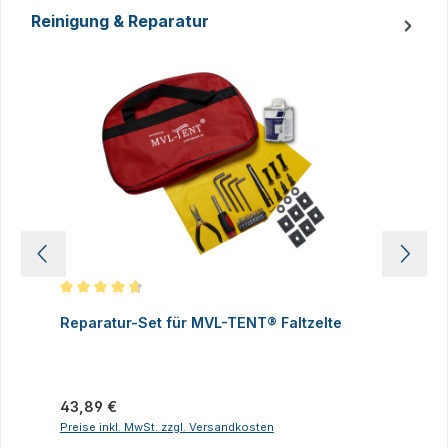
Reinigung & Reparatur
Produktgalerie überspringen
Durchschnittliche Bewertung von 4.83 von 5 Sternen
D
Reparatur-Set für MVL-TENT® Faltzelte
S
P
I
Regulärer Preis:
43,89 €
R
2
Preise inkl. MwSt. zzgl. Versandkosten
P