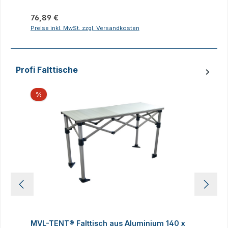
Regulärer Preis:
R
76,89 €
2
Preise inkl. MwSt. zzgl. Versandkosten
P
Profi Falttische
Produktgalerie überspringen
Rabatt
%
MVL-TENT® Falttisch aus Aluminium 140 x
M