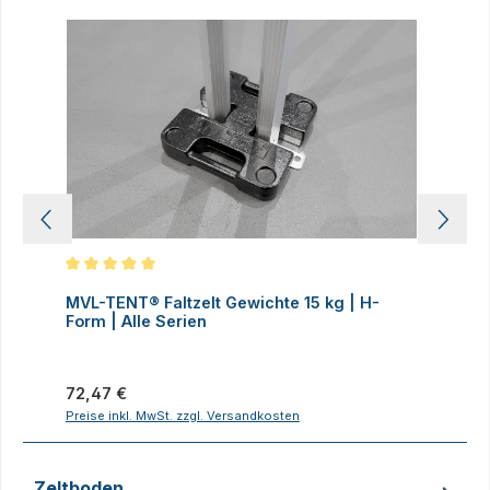
Produktgalerie überspringen
Durchschnittliche Bewertung von 5 von 5 Sternen
D
MVL-TENT® Faltzelt Gewichte 15 kg | H-
M
Form | Alle Serien
F
Regulärer Preis:
R
72,47 €
7
Preise inkl. MwSt. zzgl. Versandkosten
P
Zeltboden