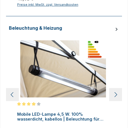
Preise inkl. MwSt. zzgl. Versandkosten
P
Beleuchtung & Heizung
Produktgalerie überspringen
Durchschnittliche Bewertung von 4 von 5 Sternen
D
Mobile LED-Lampe 4,5 W. 100%
M
wasserdicht, kabellos | Beleuchtung für
H
Faltzelte, Camping, Outdoor