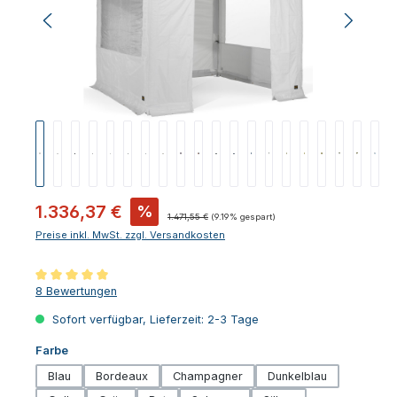
Verkaufspreis:
1.336,37 €
%
Regulärer Preis:
1.471,55 €
(9.19% gespart)
Preise inkl. MwSt. zzgl. Versandkosten
Durchschnittliche Bewertung von 5 von 5 Sternen
8 Bewertungen
Sofort verfügbar, Lieferzeit: 2-3 Tage
auswählen
Farbe
Blau
Bordeaux
Champagner
Dunkelblau