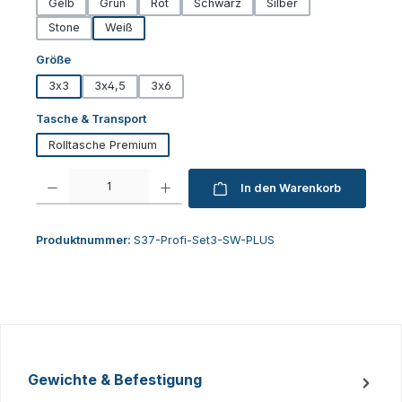
Gelb
Grün
Rot
Schwarz
Silber
Stone
Weiß
auswählen
Größe
3x3
3x4,5
3x6
auswählen
Tasche & Transport
Rolltasche Premium
Produkt Anzahl: Gib den gewünschten Wert ein oder benutze die Schaltfl
In den Warenkorb
Produktnummer:
S37-Profi-Set3-SW-PLUS
Gewichte & Befestigung