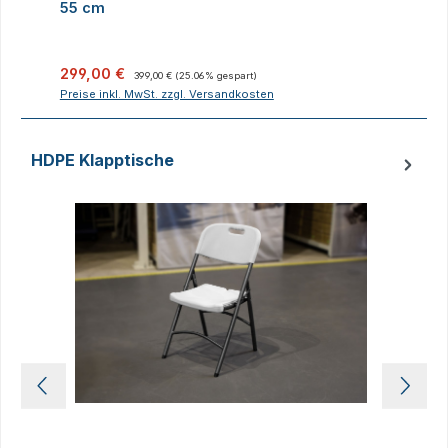
55 cm
Verkaufspreis:
Regulärer Preis:
V
299,00 €
399,00 €
(25.06% gespart)
Preise inkl. MwSt. zzgl. Versandkosten
P
HDPE Klapptische
Produktgalerie überspringen
D