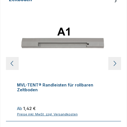
Produktgalerie überspringen
MVL-TENT® Randleisten für rollbaren
M
Zeltboden
Z
Regulärer Preis:
R
Ab
1,42 €
Preise inkl. MwSt. zzgl. Versandkosten
P