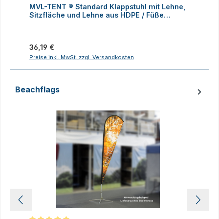
MVL-TENT ® Standard Klappstuhl mit Lehne,
M
Sitzfläche und Lehne aus HDPE / Füße
K
klappbar
Regulärer Preis:
R
36,19 €
1
Preise inkl. MwSt. zzgl. Versandkosten
P
Beachflags
Produktgalerie überspringen