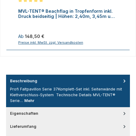
Durchschnittliche Bewertung von 5 von 5 Sternen
MVL-TENT® Beachflag in Tropfenform inkl.
M
Druck beidseitig | Höhen: 2,40m, 3,45m und
D
4,70m
Regulärer Preis:
R
Ab
148,50 €
Preise inkl. MwSt. zzgl. Versandkosten
P
Beschreibung
Profi Faltpavillon Serie 37Komplett-Set inkl. Seitenwände mit
Klettverschluss-System Technische Details MVL-TENT®
Serie…
Mehr
Eigenschaften
Lieferumfang