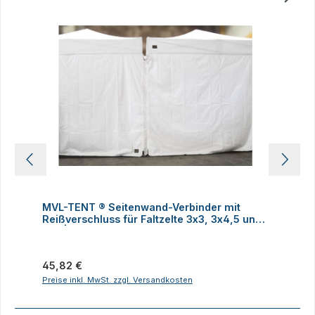
Produktgalerie überspringen
MVL-TENT ® Seitenwand-Verbinder mit
M
Reißverschluss für Faltzelte 3x3, 3x4,5 und
h
3x6 | Alle Serien
Regulärer Preis:
R
45,82 €
Preise inkl. MwSt. zzgl. Versandkosten
P