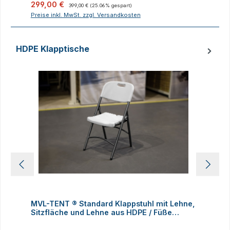
Verkaufspreis:
Regulärer Preis:
V
299,00 €
399,00 €
(25.06% gespart)
Preise inkl. MwSt. zzgl. Versandkosten
P
HDPE Klapptische
Produktgalerie überspringen
D
MVL-TENT ® Standard Klappstuhl mit Lehne,
M
Sitzfläche und Lehne aus HDPE / Füße
K
klappbar