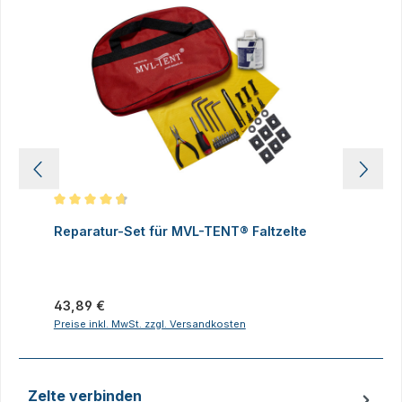
Durchschnittliche Bewertung von 4.83 von 5 Sternen
D
Reparatur-Set für MVL-TENT® Faltzelte
S
P
I
Regulärer Preis:
43,89 €
R
2
Preise inkl. MwSt. zzgl. Versandkosten
P
Zelte verbinden