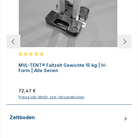
Durchschnittliche Bewertung von 5 von 5 Sternen
D
MVL-TENT® Faltzelt Gewichte 15 kg | H-
M
Form | Alle Serien
F
Regulärer Preis:
R
72,47 €
7
Preise inkl. MwSt. zzgl. Versandkosten
P
Zeltboden
Produktgalerie überspringen