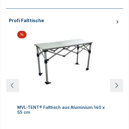
Profi Falttische
Produktgalerie überspringen
Rabatt
%
MVL-TENT® Falttisch aus Aluminium 140 x
M
55 cm