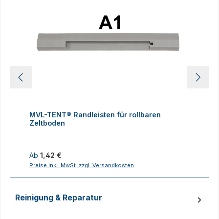
MVL-TENT® Randleisten für rollbaren
M
Zeltboden
Z
Regulärer Preis:
R
Ab
1,42 €
Preise inkl. MwSt. zzgl. Versandkosten
P
Reinigung & Reparatur
Produktgalerie überspringen