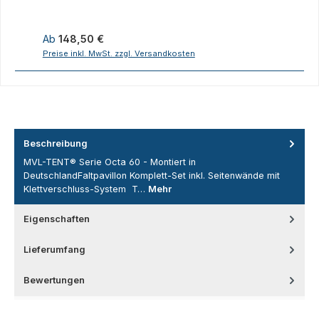
4,70m
Regulärer Preis:
R
Ab
148,50 €
Preise inkl. MwSt. zzgl. Versandkosten
P
Beschreibung
MVL-TENT® Serie Octa 60 - Montiert in
DeutschlandFaltpavillon Komplett-Set inkl. Seitenwände mit
Klettverschluss-System T…
Mehr
Eigenschaften
Lieferumfang
Bewertungen