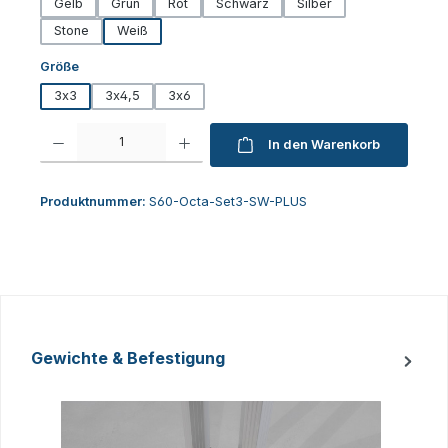
Gelb
Grün
Rot
Schwarz
Silber
Stone
Weiß
auswählen
Größe
3x3
3x4,5
3x6
Produkt Anzahl: Gib den gewünschten Wert ein oder benutze die Schaltfl
In den Warenkorb
Produktnummer:
S60-Octa-Set3-SW-PLUS
Gewichte & Befestigung
Produktgalerie überspringen