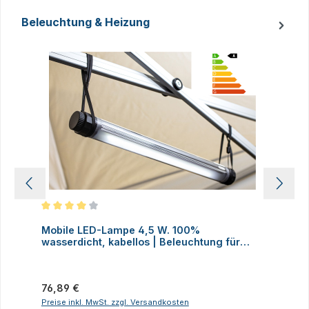
Beleuchtung & Heizung
Produktgalerie überspringen
Durchschnittliche Bewertung von 4 von 5 Sternen
D
Mobile LED-Lampe 4,5 W. 100%
M
wasserdicht, kabellos | Beleuchtung für
H
Faltzelte, Camping, Outdoor
Regulärer Preis:
R
76,89 €
2
Preise inkl. MwSt. zzgl. Versandkosten
P