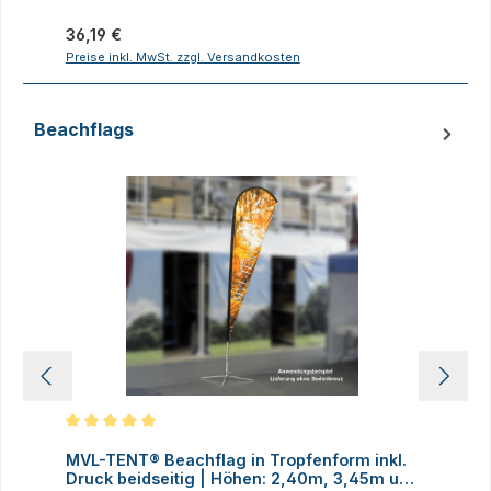
Regulärer Preis:
R
36,19 €
1
Preise inkl. MwSt. zzgl. Versandkosten
P
Beachflags
Produktgalerie überspringen
Durchschnittliche Bewertung von 5 von 5 Sternen
MVL-TENT® Beachflag in Tropfenform inkl.
M
Druck beidseitig | Höhen: 2,40m, 3,45m und
D