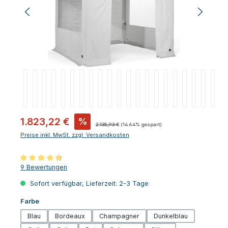
Verkaufspreis:
1.823,22 €
%
Regulärer Preis:
2.135,93 €
(14.64% gespart)
Preise inkl. MwSt. zzgl. Versandkosten
Durchschnittliche Bewertung von 4.83 von 5 Sternen
9 Bewertungen
Sofort verfügbar, Lieferzeit: 2-3 Tage
auswählen
Farbe
Blau
Bordeaux
Champagner
Dunkelblau