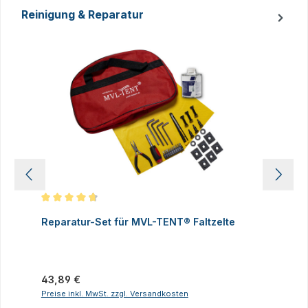
Reinigung & Reparatur
Produktgalerie überspringen
Durchschnittliche Bewertung von 4.83 von 5 Sternen
D
Reparatur-Set für MVL-TENT® Faltzelte
S
P
I
Regulärer Preis:
43,89 €
R
2
Preise inkl. MwSt. zzgl. Versandkosten
P