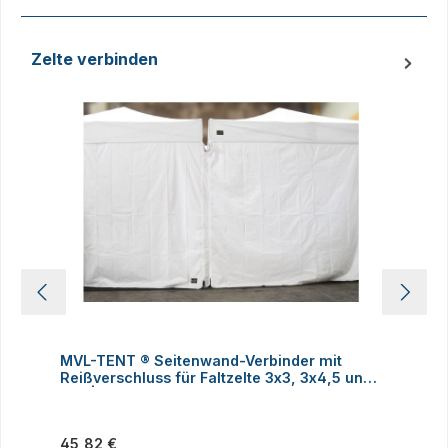
Zelte verbinden
Produktgalerie überspringen
MVL-TENT ® Seitenwand-Verbinder mit
M
Reißverschluss für Faltzelte 3x3, 3x4,5 und
h
3x6 | Alle Serien
Regulärer Preis:
R
45,82 €