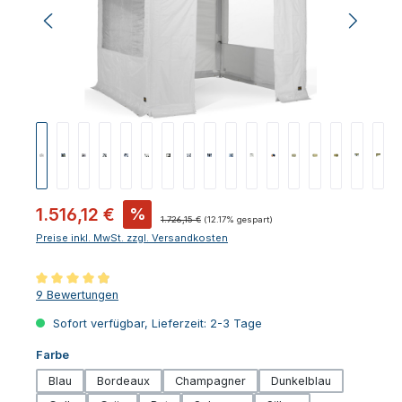
Verkaufspreis:
1.516,12 €
%
Regulärer Preis:
1.726,15 €
(12.17% gespart)
Preise inkl. MwSt. zzgl. Versandkosten
Durchschnittliche Bewertung von 4.94 von 5 Sternen
9 Bewertungen
Sofort verfügbar, Lieferzeit: 2-3 Tage
auswählen
Farbe
Blau
Bordeaux
Champagner
Dunkelblau