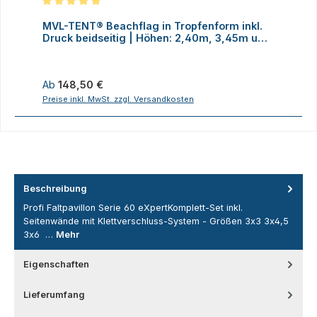
Durchschnittliche Bewertung von 5 von 5 Sternen
MVL-TENT® Beachflag in Tropfenform inkl.
M
Druck beidseitig | Höhen: 2,40m, 3,45m und
D
4,70m
Regulärer Preis:
R
Ab
148,50 €
Preise inkl. MwSt. zzgl. Versandkosten
P
Beschreibung
Profi Faltpavillon Serie 60 eXpertKomplett-Set inkl.
Seitenwände mit Klettverschluss-System - Größen 3x3 3x4,5
3x6 …
Mehr
Eigenschaften
Lieferumfang