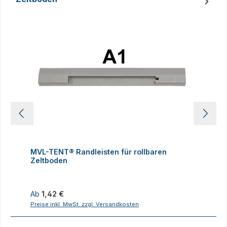
Produktgalerie überspringen
MVL-TENT® Randleisten für rollbaren
M
Zeltboden
Z
Regulärer Preis:
R
Ab
1,42 €
Preise inkl. MwSt. zzgl. Versandkosten
P