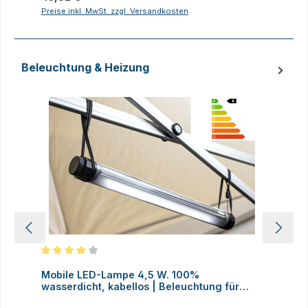
Preise inkl. MwSt. zzgl. Versandkosten
P
Beleuchtung & Heizung
Produktgalerie überspringen
Durchschnittliche Bewertung von 4 von 5 Sternen
D
Mobile LED-Lampe 4,5 W. 100%
M
wasserdicht, kabellos | Beleuchtung für
H
Faltzelte, Camping, Outdoor