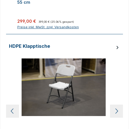
55 cm
Verkaufspreis:
Regulärer Preis:
V
299,00 €
399,00 €
(25.06% gespart)
Preise inkl. MwSt. zzgl. Versandkosten
P
HDPE Klapptische
Produktgalerie überspringen
D