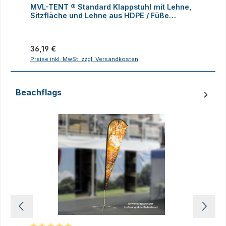
MVL-TENT ® Standard Klappstuhl mit Lehne,
M
Sitzfläche und Lehne aus HDPE / Füße
K
klappbar
Regulärer Preis:
R
36,19 €
1
Preise inkl. MwSt. zzgl. Versandkosten
P
Beachflags
Produktgalerie überspringen