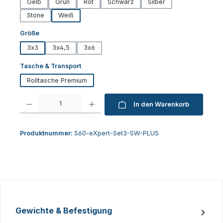
Gelb
Grün
Rot
Schwarz
Silber
Stone
Weiß
auswählen
Größe
3x3
3x4,5
3x6
auswählen
Tasche & Transport
Rolltasche Premium
Produkt Anzahl: Gib den gewünschten Wert ein oder benutze die Schaltfl
In den Warenkorb
Produktnummer:
S60-eXpert-Set3-SW-PLUS
Gewichte & Befestigung