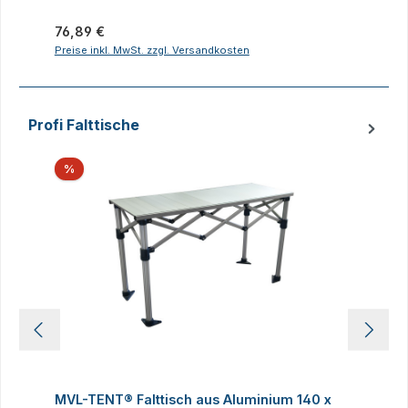
Regulärer Preis:
R
76,89 €
2
Preise inkl. MwSt. zzgl. Versandkosten
P
Profi Falttische
Produktgalerie überspringen
Rabatt
%
MVL-TENT® Falttisch aus Aluminium 140 x
M