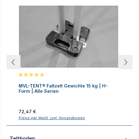
Produktgalerie überspringen
Durchschnittliche Bewertung von 5 von 5 Sternen
D
MVL-TENT® Faltzelt Gewichte 15 kg | H-
M
Form | Alle Serien
F
Regulärer Preis:
R
72,47 €
7
Preise inkl. MwSt. zzgl. Versandkosten
P
Zeltboden