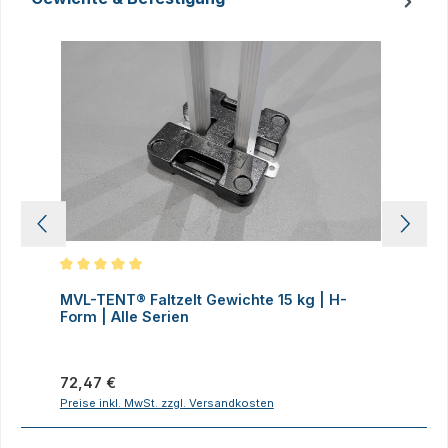
Produktgalerie überspringen
Durchschnittliche Bewertung von 5 von 5 Sternen
D
MVL-TENT® Faltzelt Gewichte 15 kg | H-
M
Form | Alle Serien
F
Regulärer Preis:
R
72,47 €
7
Preise inkl. MwSt. zzgl. Versandkosten
P