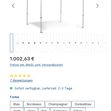
Regulärer Preis:
1.002,63 €
Preise inkl. MwSt. zzgl. Versandkosten
Durchschnittliche Bewertung von 5 von 5 Sternen
7 Bewertungen
Sofort verfügbar, Lieferzeit: 2-3 Tage
auswählen
Farbe
Blau
Bordeaux
Champagner
Dunkelblau
Gelb
Grün
Rot
Schwarz
Silber