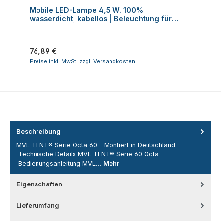
Durchschnittliche Bewertung von 4 von 5 Sternen
D
Mobile LED-Lampe 4,5 W. 100%
M
wasserdicht, kabellos | Beleuchtung für
H
Faltzelte, Camping, Outdoor
Regulärer Preis:
R
76,89 €
2
Preise inkl. MwSt. zzgl. Versandkosten
P
Beschreibung
MVL-TENT® Serie Octa 60 - Montiert in Deutschland
Technische Details MVL-TENT® Serie 60 Octa
Bedienungsanleitung MVL…
Mehr
Eigenschaften
Lieferumfang