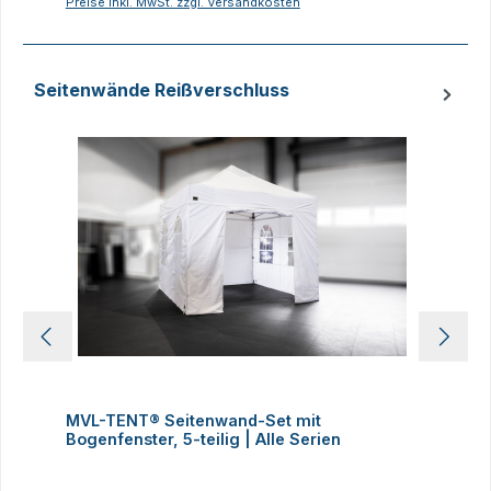
Preise inkl. MwSt. zzgl. Versandkosten
P
Seitenwände Reißverschluss
Produktgalerie überspringen
MVL-TENT® Seitenwand-Set mit
M
Bogenfenster, 5-teilig | Alle Serien
m