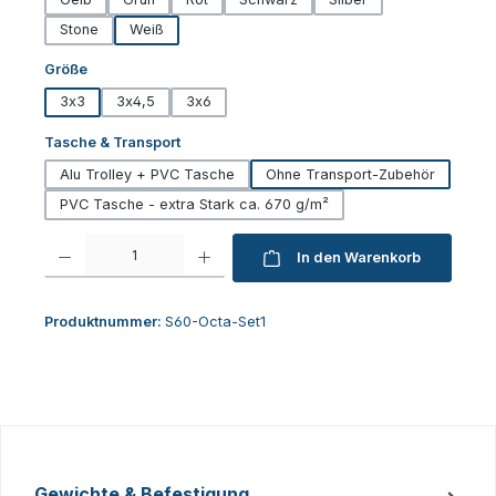
Stone
Weiß
auswählen
Größe
3x3
3x4,5
3x6
auswählen
Tasche & Transport
Alu Trolley + PVC Tasche
Ohne Transport-Zubehör
PVC Tasche - extra Stark ca. 670 g/m²
Produkt Anzahl: Gib den gewünschten Wert ein oder benutze die Schaltfl
In den Warenkorb
Produktnummer:
S60-Octa-Set1
Gewichte & Befestigung