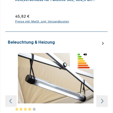
3x6 | Alle Serien
Regulärer Preis:
R
45,82 €
Preise inkl. MwSt. zzgl. Versandkosten
P
Beleuchtung & Heizung
Produktgalerie überspringen