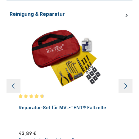
Reinigung & Reparatur
Produktgalerie überspringen
Durchschnittliche Bewertung von 4.83 von 5 Sternen
D
Reparatur-Set für MVL-TENT® Faltzelte
S
P
I
Regulärer Preis:
43,89 €
R
2