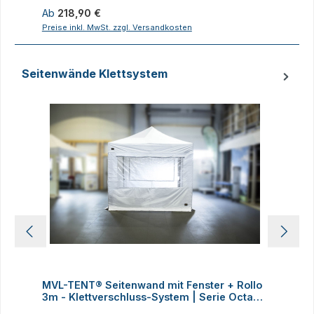
Regulärer Preis:
R
Ab
218,90 €
1
Preise inkl. MwSt. zzgl. Versandkosten
P
Seitenwände Klettsystem
Produktgalerie überspringen
MVL-TENT® Seitenwand mit Fenster + Rollo
3m - Klettverschluss-System | Serie Octa
4
60