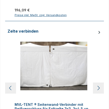
Regulärer Preis:
R
196,09 €
Preise inkl. MwSt. zzgl. Versandkosten
P
Zelte verbinden
Produktgalerie überspringen
MVL-TENT ® Seitenwand-Verbinder mit
M
Reißverschluss für Faltzelte 3x3, 3x4,5 und
h