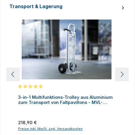
Transport & Lagerung
Produktgalerie überspringen
Durchschnittliche Bewertung von 5 von 5 Sternen
D
3-in-1 Multifunktions-Trolley aus Aluminium
A
zum Transport von Faltpavillons - MVL-
TENT®
Regulärer Preis:
V
218,90 €
Preise inkl. MwSt. zzgl. Versandkosten
P