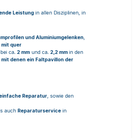
gende Leistung
in allen Disziplinen, in
umprofilen und Aluminiumgelenken
,
l
mit quer
 bei ca.
2 mm
und ca.
2,2 mm
in den
mit denen ein Faltpavillon der
einfache Reparatur
, sowie den
als auch
Reparaturservice
in