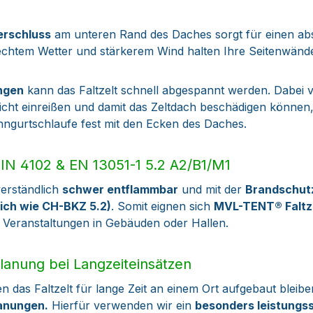
verschluss
am unteren Rand des Daches sorgt für einen abso
echtem Wetter und stärkerem Wind halten Ihre Seitenwänd
ngen
kann das Faltzelt schnell abgespannt werden. Dabei v
eicht einreißen und damit das Zeltdach beschädigen könne
ngurtschlaufe fest mit den Ecken des Daches.
IN 4102 & EN 13051-1 5.2 A2/B1/M1
verständlich
schwer entflammbar
und mit der
Brandschut
leich wie CH-BKZ 5.2)
. Somit eignen sich
MVL-TENT® Faltz
 Veranstaltungen in Gebäuden oder Hallen.
anung bei Langzeiteinsätzen
n das Faltzelt für lange Zeit an einem Ort aufgebaut bleibe
anungen.
Hierfür verwenden wir ein
besonders leistungs