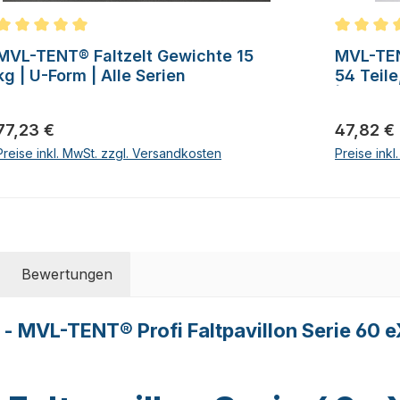
Durchschnittliche Bewertung von 5 von 5 Sternen
Durchschn
MVL-TENT® Faltzelt Gewichte 15
MVL-TEN
kg | U-Form | Alle Serien
54 Teile
| Alle S
Regulärer Preis:
Regulärer
77,23 €
47,82 €
Preise inkl. MwSt. zzgl. Versandkosten
Preise ink
Bewertungen
 - MVL-TENT® Profi Faltpavillon Serie 60 