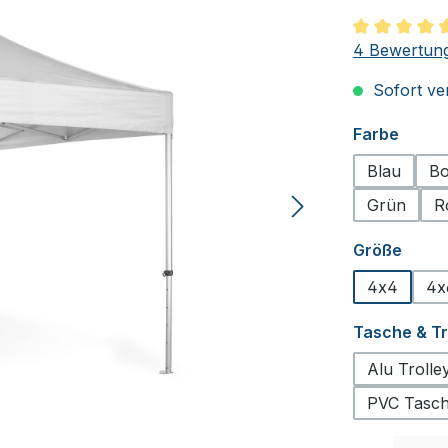
Durchschnit
4 Bewertun
Sofort ver
auswä
Farbe
Blau
Bo
Grün
R
ausw
Größe
4x4
4x
Tasche & T
Alu Troll
PVC Tasche
Produkt Anzah