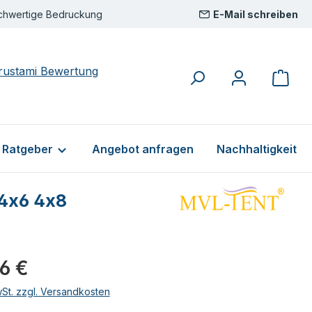
chwertige Bedruckung
E-Mail schreiben
& Ratgeber
Angebot anfragen
Nachhaltigkeit
 4x6 4x8
eis:
6 €
wSt. zzgl. Versandkosten