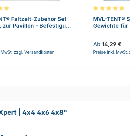
ittliche Bewertung von 5 von 5 Sternen
Durchschnittliche
T® Faltzelt-Zubehör Set
MVL-TENT® San
, zur Pavillon - Befestigung
Gewichte für Fal
erien
 Preis:
Regulärer Preis:
Ab
14,29 €
l. MwSt. zzgl. Versandkosten
Preise inkl. MwSt. zz
eXpert | 4x4 4x6 4x8"