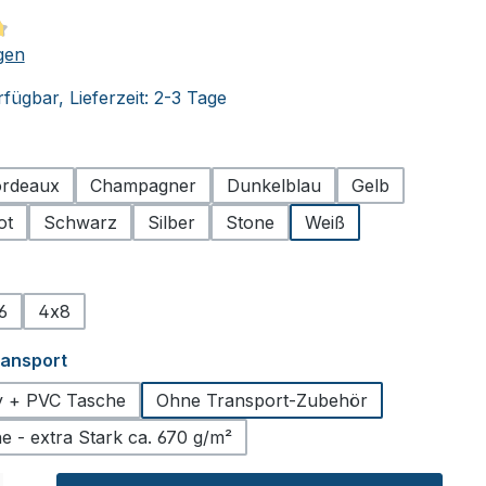
tliche Bewertung von 4.75 von 5 Sternen
gen
fügbar, Lieferzeit: 2-3 Tage
hlen
rdeaux
Champagner
Dunkelblau
Gelb
ot
Schwarz
Silber
Stone
Weiß
ählen
6
4x8
auswählen
ransport
ey + PVC Tasche
Ohne Transport-Zubehör
 - extra Stark ca. 670 g/m²
l: Gib den gewünschten Wert ein oder benutze die Schaltflächen um