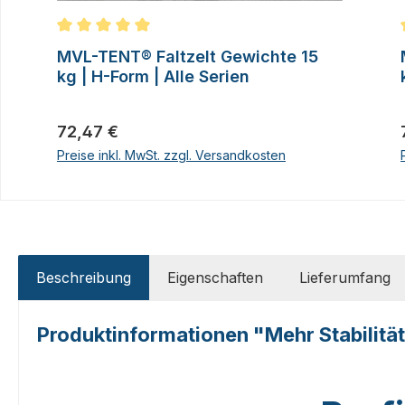
Durchschnittliche Bewertung von 5 von 5 Sternen
MVL-TENT® Faltzelt Gewichte 15
kg | H-Form | Alle Serien
Regulärer Preis:
72,47 €
Preise inkl. MwSt. zzgl. Versandkosten
Beschreibung
Eigenschaften
Lieferumfang
Produktinformationen "Mehr Stabilität