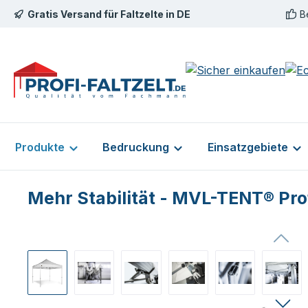
Gratis Versand für Faltzelte in DE
B
m Hauptinhalt springen
Zur Suche springen
Zur Hauptnavigation springen
Produkte
Bedruckung
Einsatzgebiete
Mehr Stabilität - MVL-TENT® Prof
Bildergalerie überspringen