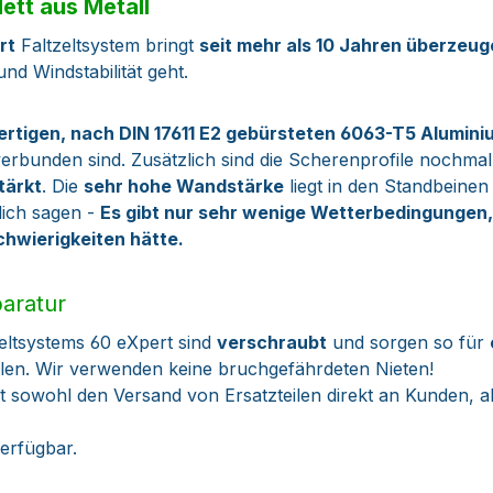
ett aus Metall
rt
Faltzeltsystem bringt
seit mehr als 10 Jahren überzeu
nd Windstabilität geht.
ertigen,
nach DIN 17611 E2 gebürsteten
6063-T5 Alumini
erbunden sind. Zusätzlich sind die Scherenprofile nochma
tärkt
. Die
sehr hohe Wandstärke
liegt in den Standbeinen
lich sagen -
Es gibt nur sehr wenige Wetterbedingungen, 
hwierigkeiten hätte.
paratur
ltsystems 60 eXpert sind
verschraubt
und sorgen so für
ilen. Wir verwenden keine bruchgefährdeten Nieten!
 sowohl den Versand von Ersatzteilen direkt an Kunden, 
verfügbar.