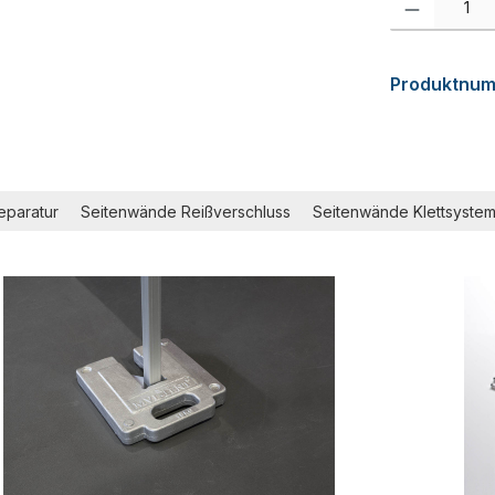
Produktnu
eparatur
Seitenwände Reißverschluss
Seitenwände Klettsyste