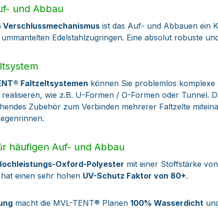
Auf- und Abbau
en Verschlussmechanismus
ist das Auf- und Abbauen ein K
 ummantelten Edelstahlzugringen. Eine absolut robuste und
ltsystem
ENT® Faltzeltsystemen
können Sie problemlos komplexe
 realisieren, wie z.B. U-Formen / O-Formen oder Tunnel. D
endes Zubehör zum Verbinden mehrerer Faltzelte miteinan
egenrinnen.
r häufigen Auf- und Abbau
Hochleistungs-Oxford-Polyester
mit einer Stoffstärke vo
d hat einen sehr hohen
UV-Schutz Faktor von 80+
.
tung
macht die MVL-TENT® Planen
100% Wasserdicht
und